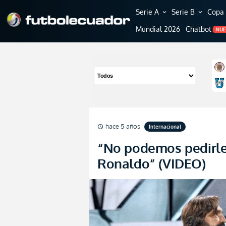
Serie A
Serie B
Copa 
expand_more
expand_more
Mundial 2026
Chatbot
NU
hace 5 años
Internacional
schedule
“No podemos pedirle
Ronaldo” (VIDEO)