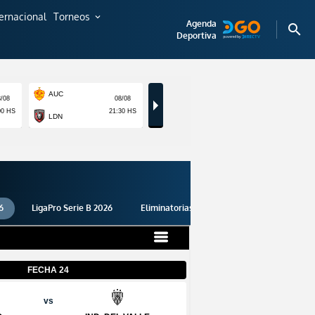
ternacional
Torneos
expand_more
Agenda
search
Deportiva
6
LigaPro Serie B 2026
Eliminatorias 2026