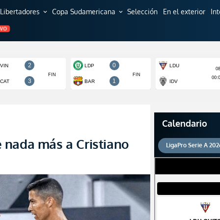
Libertadores
Copa Sudamericana
Selección
En el exterior
In
expand_more
expand_more
EVO
Calendario
 nada más a Cristiano
LigaPro Serie A 202