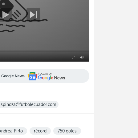
en Google News
espinoza@futbolecuador.com
Andrea Pirlo
récord
750 goles