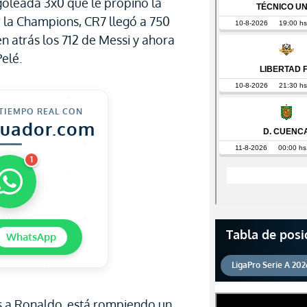
goleada 3x0 que le propinó la
 la Champions, CR7 llegó a 750
n atrás los 712 de Messi y ahora
Pelé.
 TIEMPO REAL CON
cuador.com
1
Tabla de posi
WhatsApp
LigaPro Serie A 202
 a Ronaldo, está rompiendo un