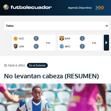
Agenda Deportiva
hace 6 años
En el Exterior
schedule
No levantan cabeza (RESUMEN)