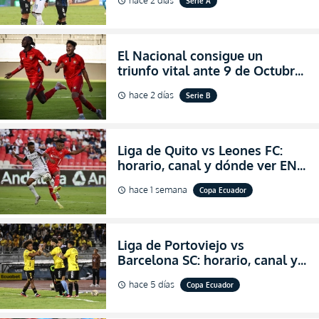
Serie A
schedule
partidazo por la fecha 24 de la
LigaPro 2026
El Nacional consigue un
triunfo vital ante 9 de Octubre
para encender la fe en la
hace 2 días
Serie B
schedule
salvación
Liga de Quito vs Leones FC:
horario, canal y dónde ver EN
VIVO los octavos de final de la
hace 1 semana
Copa Ecuador
schedule
Copa Ecuador 2026
Liga de Portoviejo vs
Barcelona SC: horario, canal y
dónde ver EN VIVO los octavos
hace 5 días
Copa Ecuador
schedule
de final de la Copa Ecuador
2026