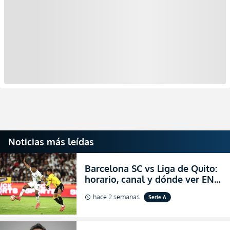
Noticias más leídas
Barcelona SC vs Liga de Quito:
horario, canal y dónde ver EN
VIVO la Fecha 22 de la LigaPro
hace 2 semanas
Serie A
schedule
2026