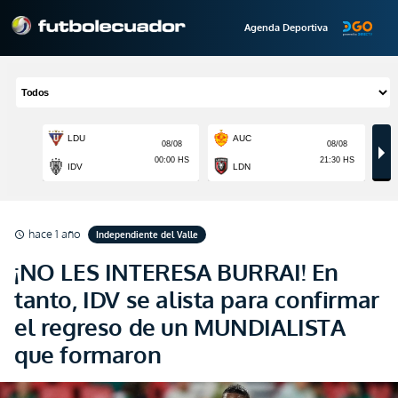
Agenda Deportiva
hace 1 año
Independiente del Valle
schedule
¡NO LES INTERESA BURRAI! En
tanto, IDV se alista para confirmar
el regreso de un MUNDIALISTA
que formaron