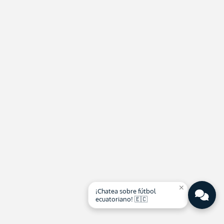
close
¡Chatea sobre fútbol
ecuatoriano! 🇪🇨