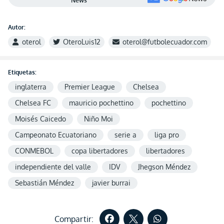
News
Autor:
oterol
OteroLuis12
oterol@futbolecuador.com
Etiquetas:
inglaterra
Premier League
Chelsea
Chelsea FC
mauricio pochettino
pochettino
Moisés Caicedo
Niño Moi
Campeonato Ecuatoriano
serie a
liga pro
CONMEBOL
copa libertadores
libertadores
independiente del valle
IDV
Jhegson Méndez
Sebastián Méndez
javier burrai
Compartir: