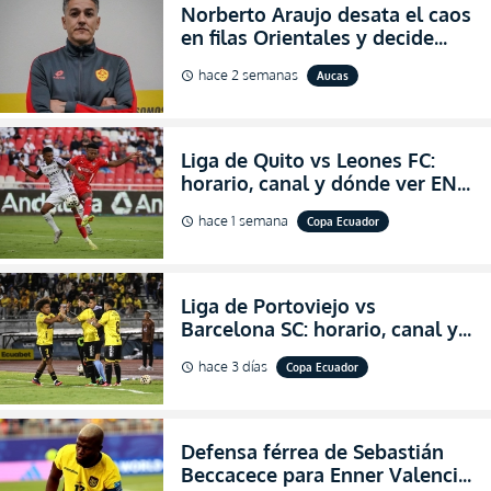
Norberto Araujo desata el caos
en filas Orientales y decide
abandonar la dirección técnica
hace 2 semanas
Aucas
schedule
de Aucas
Liga de Quito vs Leones FC:
horario, canal y dónde ver EN
VIVO los octavos de final de la
hace 1 semana
Copa Ecuador
schedule
Copa Ecuador 2026
Liga de Portoviejo vs
Barcelona SC: horario, canal y
dónde ver EN VIVO los octavos
hace 3 días
Copa Ecuador
schedule
de final de la Copa Ecuador
2026
Defensa férrea de Sebastián
Beccacece para Enner Valencia