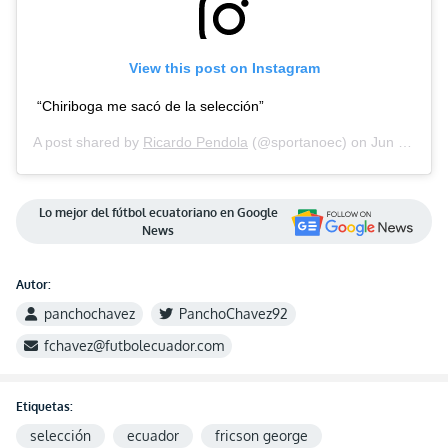
View this post on Instagram
“Chiriboga me sacó de la selección”
A post shared by
Ricardo Pendola
(@sportanoec) on
Jun 7, 2020 at 6:49am PDT
Lo mejor del fútbol ecuatoriano en Google
News
Autor:
panchochavez
PanchoChavez92
fchavez@futbolecuador.com
Etiquetas:
selección
ecuador
fricson george