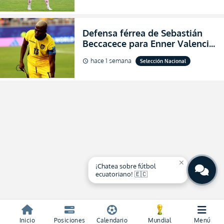
(FOTO)
Defensa férrea de Sebastián
Beccacece para Enner Valencia
al indicar que era el hombre
hace 1 semana
Selección Nacional
schedule
indicado para Ecuador
close
¡Chatea sobre fútbol
ecuatoriano! 🇪🇨
Inicio
Posiciones
Calendario
Mundial
Menú