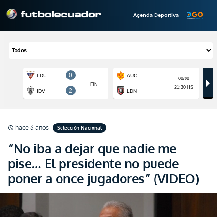
Agenda Deportiva
hace 6 años
Selección Nacional
schedule
“No iba a dejar que nadie me
pise… El presidente no puede
poner a once jugadores” (VIDEO)