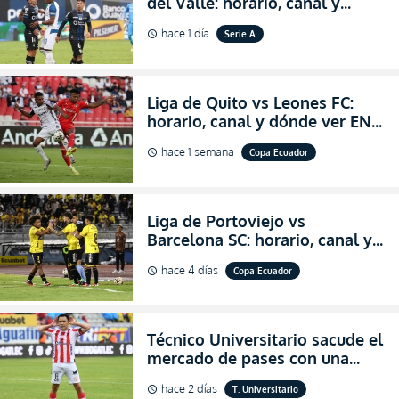
del Valle: horario, canal y
dónde ver EN VIVO el
hace 1 día
Serie A
schedule
partidazo por la fecha 24 de la
LigaPro 2026
Liga de Quito vs Leones FC:
horario, canal y dónde ver EN
VIVO los octavos de final de la
hace 1 semana
Copa Ecuador
schedule
Copa Ecuador 2026
Liga de Portoviejo vs
Barcelona SC: horario, canal y
dónde ver EN VIVO los octavos
hace 4 días
Copa Ecuador
schedule
de final de la Copa Ecuador
2026
Técnico Universitario sacude el
mercado de pases con una
verdadera revolución para
hace 2 días
T. Universitario
schedule
asegurar la permanencia