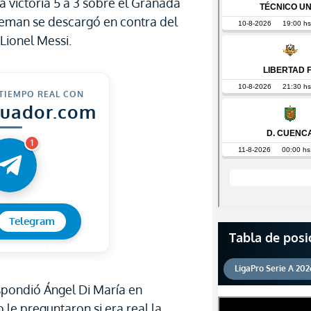
a victoria 5 a 3 sobre el Granada
oeman se descargó en contra del
Lionel Messi.
 TIEMPO REAL CON
cuador.com
1
Telegram
Tabla de posi
LigaPro Serie A 202
spondió Ángel Di María en
 le preguntaron si era real la