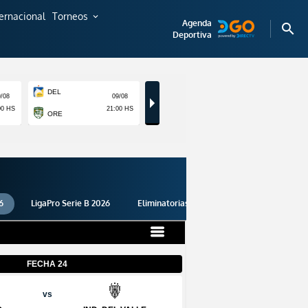
ternacional
Torneos
expand_more
Agenda
search
Deportiva
6
LigaPro Serie B 2026
Eliminatorias 2026