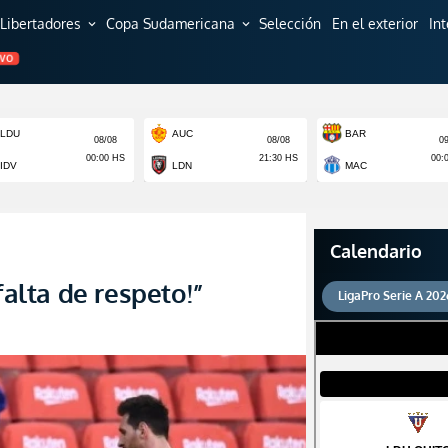
Libertadores
Copa Sudamericana
Selección
En el exterior
In
expand_more
expand_more
EVO
Calendario
falta de respeto!”
LigaPro Serie A 202