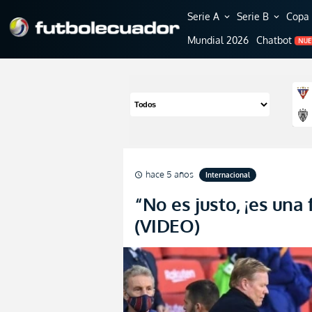
Serie A
Serie B
Copa 
expand_more
expand_more
Mundial 2026
Chatbot
NU
hace 5 años
Internacional
schedule
“No es justo, ¡es una 
(VIDEO)