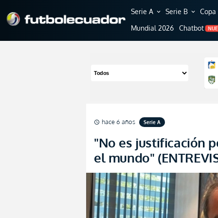
Serie A
Serie B
Copa 
expand_more
expand_more
Mundial 2026
Chatbot
NU
hace 6 años
Serie A
schedule
"No es justificación 
el mundo" (ENTREVI