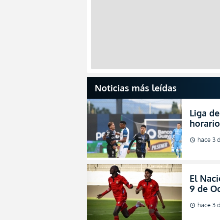
Noticias más leídas
Liga de
horario
partida
hace 3 d
schedule
2026
El Naci
9 de Oc
salvac
hace 3 d
schedule