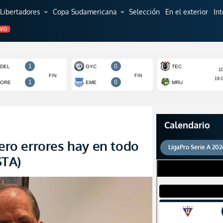
Libertadores
Copa Sudamericana
Selección
En el exterior
In
expand_more
expand_more
EVO
Calendario
pero errores hay en todo
LigaPro Serie A 202
STA)