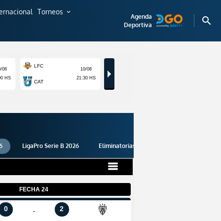
ternacional
Torneos
expand_more
Agenda
search
Deportiva
6
LigaPro Serie B 2026
Eliminatorias 2026