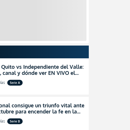
 Quito vs Independiente del Valle:
, canal y dónde ver EN VIVO el
zo por la fecha 24 de la LigaPro
ías
Serie A
onal consigue un triunfo vital ante
tubre para encender la fe en la
ión
ías
Serie B