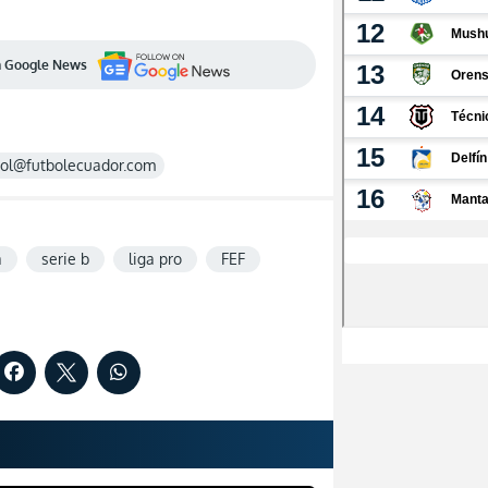
en Google News
rol@futbolecuador.com
a
serie b
liga pro
FEF