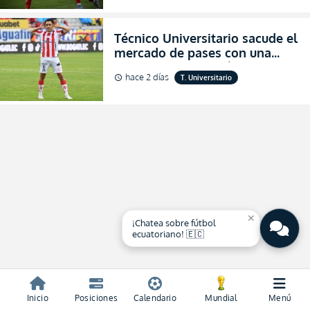
Técnico Universitario sacude el
mercado de pases con una
verdadera revolución para
hace 2 días
T. Universitario
schedule
asegurar la permanencia
(FOTO)
close
¡Chatea sobre fútbol
ecuatoriano! 🇪🇨
Inicio
Posiciones
Calendario
Mundial
Menú