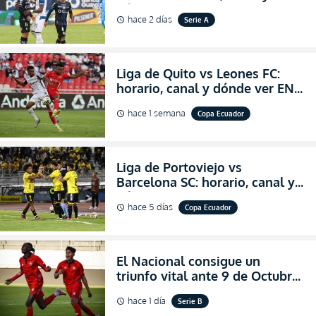
dónde ver EN VIVO el
hace 2 días
Serie A
schedule
partidazo por la fecha 24 de la
LigaPro 2026
Liga de Quito vs Leones FC:
horario, canal y dónde ver EN
VIVO los octavos de final de la
hace 1 semana
Copa Ecuador
schedule
Copa Ecuador 2026
Liga de Portoviejo vs
Barcelona SC: horario, canal y
dónde ver EN VIVO los octavos
hace 5 días
Copa Ecuador
schedule
de final de la Copa Ecuador
2026
El Nacional consigue un
triunfo vital ante 9 de Octubre
para encender la fe en la
hace 1 día
Serie B
schedule
salvación