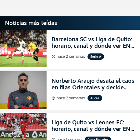
Noticias más leídas
Barcelona SC vs Liga de Quito:
horario, canal y dónde ver EN
VIVO la Fecha 22 de la LigaPro
hace 2 semanas
Serie A
schedule
2026
Norberto Araujo desata el caos
en filas Orientales y decide
abandonar la dirección técnica
hace 2 semanas
Aucas
schedule
de Aucas
Liga de Quito vs Leones FC:
horario, canal y dónde ver EN
VIVO los octavos de final de la
hace 1 semana
Copa Ecuador
schedule