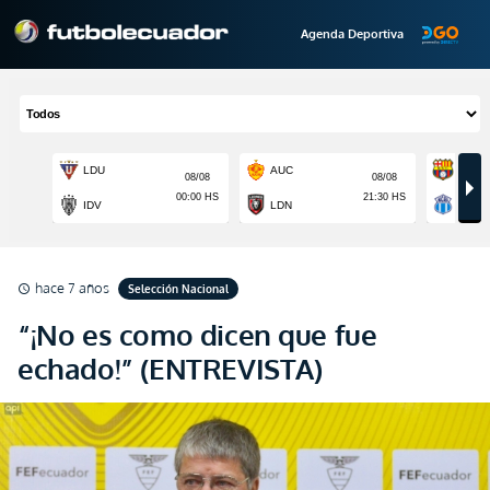
Agenda Deportiva
hace 7 años
Selección Nacional
schedule
“¡No es como dicen que fue
echado!” (ENTREVISTA)