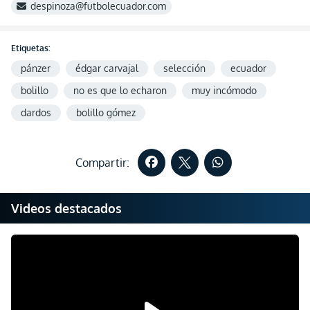
despinoza@futbolecuador.com
Etiquetas:
pánzer
édgar carvajal
selección
ecuador
bolillo
no es que lo echaron
muy incómodo
dardos
bolillo gómez
Compartir:
Videos destacados