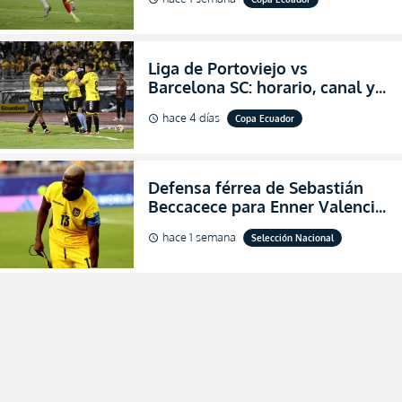
Copa Ecuador 2026
Liga de Portoviejo vs
Barcelona SC: horario, canal y
dónde ver EN VIVO los octavos
hace 4 días
Copa Ecuador
schedule
de final de la Copa Ecuador
2026
Defensa férrea de Sebastián
Beccacece para Enner Valencia
al indicar que era el hombre
hace 1 semana
Selección Nacional
schedule
indicado para Ecuador