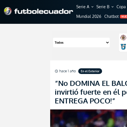
Serie A
Serie B
Copa 
expand_more
expand_more
Mundial 2026
Chatbot
NU
hace 1 año
En el Exterior
schedule
“No DOMINA EL BALÓN
invirtió fuerte en él
ENTREGA POCO!”