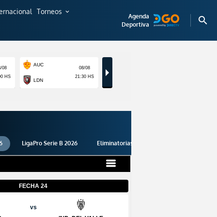
ternacional
Torneos
expand_more
Agenda
search
Deportiva
6
LigaPro Serie B 2026
Eliminatorias 2026