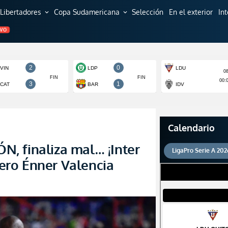
Libertadores
Copa Sudamericana
Selección
En el exterior
In
expand_more
expand_more
EVO
Calendario
, finaliza mal… ¡Inter
LigaPro Serie A 202
 pero Énner Valencia