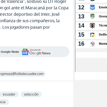
 de Valencia”, sostuvo su DT Roger
n gol ante el Maracaná por la Copa
irector deportivo del Inter, José
confianza de sus compañeros, la
va. Los jugadores pasan por
en Google News
espinoza@futbolecuador.com
ecuador
selección
ncia