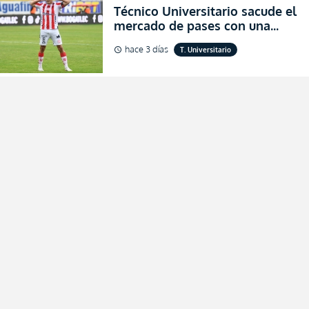
Técnico Universitario sacude el
mercado de pases con una
verdadera revolución para
hace 3 días
T. Universitario
schedule
asegurar la permanencia
(FOTO)