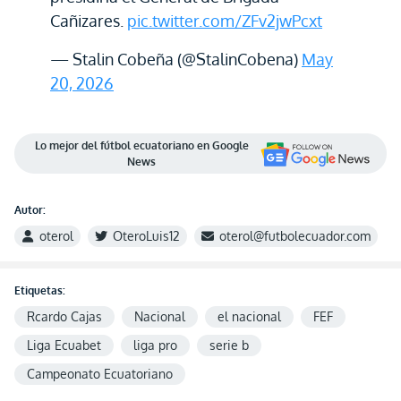
Cañizares.
pic.twitter.com/ZFv2jwPcxt
— Stalin Cobeña (@StalinCobena)
May
20, 2026
Lo mejor del fútbol ecuatoriano en Google
News
Autor:
oterol
OteroLuis12
oterol@futbolecuador.com
Etiquetas:
Rcardo Cajas
Nacional
el nacional
FEF
Liga Ecuabet
liga pro
serie b
Campeonato Ecuatoriano