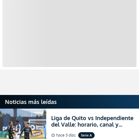
Noticias más leídas
Liga de Quito vs Independiente
del Valle: horario, canal y
dónde ver EN VIVO el
hace 3 días
Serie A
schedule
partidazo por la fecha 24 de la