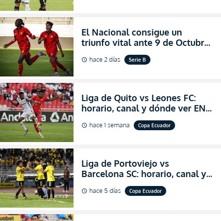
LigaPro 2026
El Nacional consigue un
triunfo vital ante 9 de Octubre
para encender la fe en la
hace 2 días
Serie B
schedule
salvación
Liga de Quito vs Leones FC:
horario, canal y dónde ver EN
VIVO los octavos de final de la
hace 1 semana
Copa Ecuador
schedule
Copa Ecuador 2026
Liga de Portoviejo vs
Barcelona SC: horario, canal y
dónde ver EN VIVO los octavos
hace 5 días
Copa Ecuador
schedule
de final de la Copa Ecuador
2026