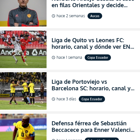
en filas Orientales y decide
abandonar la dirección técnica
hace 2 semanas
Aucas
schedule
de Aucas
Liga de Quito vs Leones FC:
horario, canal y dónde ver EN
VIVO los octavos de final de la
hace 1 semana
Copa Ecuador
schedule
Copa Ecuador 2026
Liga de Portoviejo vs
Barcelona SC: horario, canal y
dónde ver EN VIVO los octavos
hace 3 días
Copa Ecuador
schedule
de final de la Copa Ecuador
2026
Defensa férrea de Sebastián
Beccacece para Enner Valencia
al indicar que era el hombre