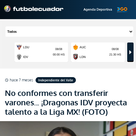
Agenda Deportiva
hace 7 meses
Independiente del Valle
schedule
No conformes con transferir
varones... ¡Dragonas IDV proyecta
talento a la Liga MX! (FOTO)