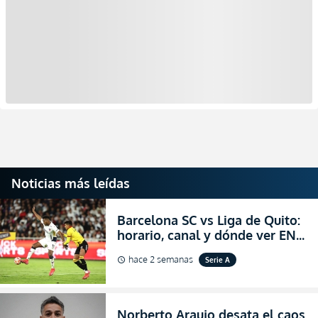
Noticias más leídas
Barcelona SC vs Liga de Quito:
horario, canal y dónde ver EN
VIVO la Fecha 22 de la LigaPro
hace 2 semanas
Serie A
schedule
2026
Norberto Araujo desata el caos