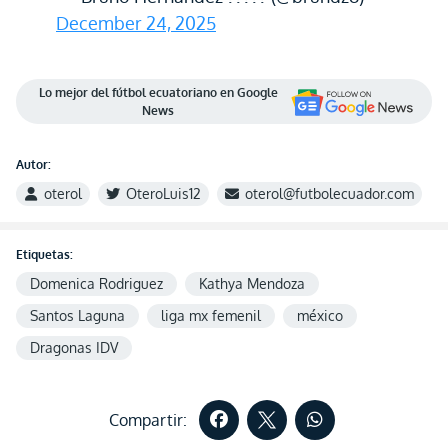
December 24, 2025
Lo mejor del fútbol ecuatoriano en Google
News
Autor:
oterol
OteroLuis12
oterol@futbolecuador.com
Etiquetas:
Domenica Rodriguez
Kathya Mendoza
Santos Laguna
liga mx femenil
méxico
Dragonas IDV
Compartir: