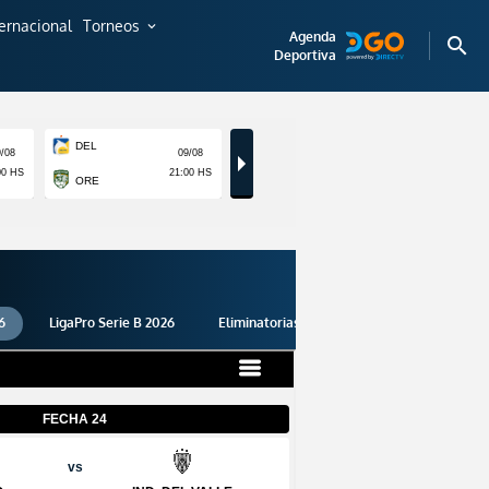
ternacional
Torneos
expand_more
Agenda
search
Deportiva
6
LigaPro Serie B 2026
Eliminatorias 2026