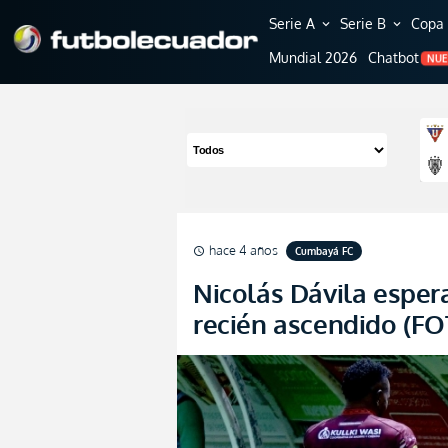
Serie A
Serie B
Copa 
expand_more
expand_more
Mundial 2026
Chatbot
NU
hace 4 años
Cumbayá FC
schedule
Nicolás Dávila esper
recién ascendido (F