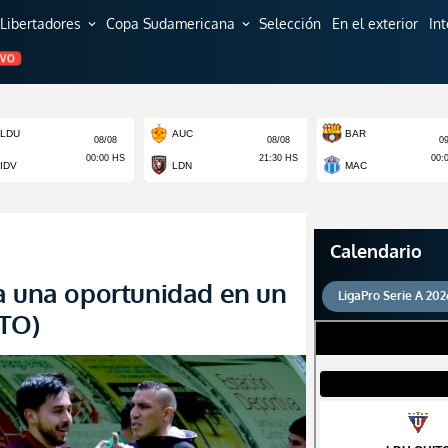
Libertadores
Copa Sudamericana
Selección
En el exterior
In
expand_more
expand_more
EVO
Calendario
a una oportunidad en un
LigaPro Serie A 202
OTO)