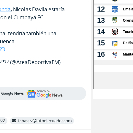
onda
, Nicolas Davila estaría
 con el Cumbayá FC.
onal tendría también una
Cuenca.
23
???? (@AreaDeportivaFM)
en Google News
z92
fchavez@futbolecuador.com