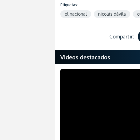
Etiquetas:
el nacional
nicolás dávila
c
Compartir:
Videos destacados