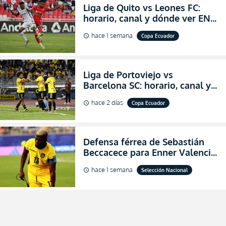
Liga de Quito vs Leones FC:
horario, canal y dónde ver EN
VIVO los octavos de final de la
hace 1 semana
Copa Ecuador
schedule
Copa Ecuador 2026
Liga de Portoviejo vs
Barcelona SC: horario, canal y
dónde ver EN VIVO los octavos
hace 2 días
Copa Ecuador
schedule
de final de la Copa Ecuador
2026
Defensa férrea de Sebastián
Beccacece para Enner Valencia
al indicar que era el hombre
hace 1 semana
Selección Nacional
schedule
indicado para Ecuador