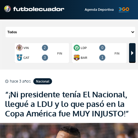
Agenda Deportiva
hace 3 años
Nacional
schedule
“¡Ni presidente tenía El Nacional,
llegué a LDU y lo que pasó en la
Copa América fue MUY INJUSTO!”