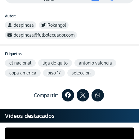
Autor:
despinoza
Rokangol
despinoza@futbolecuador.com
Etiquetas:
el nacional
liga de quito
antonio valencia
copa america
piso 17
selección
Compartir:
Videos destacados