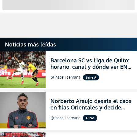
Noticias más leídas
Barcelona SC vs Liga de Quito:
horario, canal y dónde ver EN
VIVO la Fecha 22 de la LigaPro
hace 1 semana
Serie A
schedule
2026
Norberto Araujo desata el caos
en filas Orientales y decide
abandonar la dirección técnica
hace 1 semana
Aucas
schedule
de Aucas