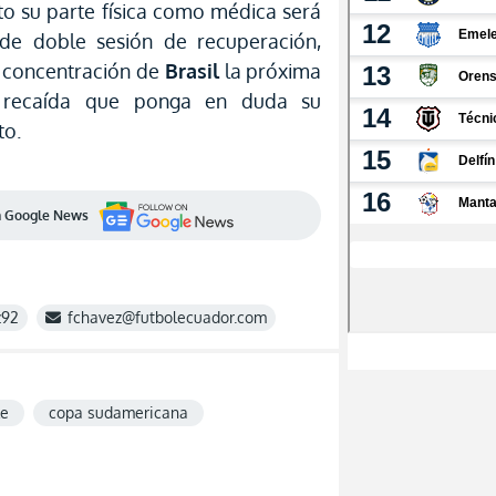
nto su parte física como médica será
de doble sesión de recuperación,
a concentración de
Brasil
la próxima
 recaída que ponga en duda su
to.
en Google News
z92
fchavez@futbolecuador.com
le
copa sudamericana