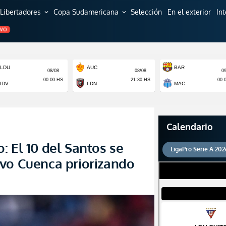
Libertadores
Copa Sudamericana
Selección
En el exterior
In
expand_more
expand_more
EVO
Calendario
: El 10 del Santos se
LigaPro Serie A 202
vo Cuenca priorizando