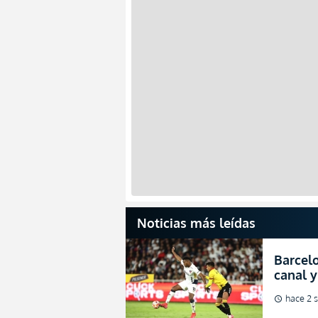
Noticias más leídas
Barcelo
canal y
de la L
hace 2 
schedule