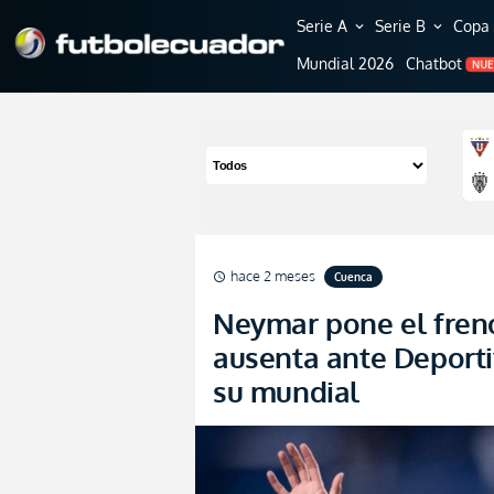
Serie A
Serie B
Copa 
expand_more
expand_more
Mundial 2026
Chatbot
NU
hace 2 meses
Cuenca
schedule
Neymar pone el freno
ausenta ante Deporti
su mundial