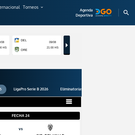
ternacional
Torneos
expand_more
Agenda
search
Deportiva
6
LigaPro Serie B 2026
Eliminatorias 2026