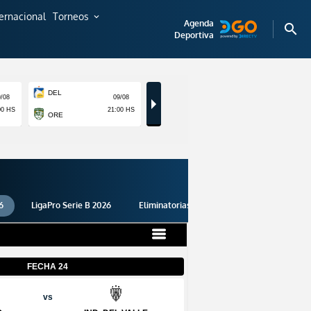
ternacional
Torneos
expand_more
Agenda
search
Deportiva
6
LigaPro Serie B 2026
Eliminatorias 2026