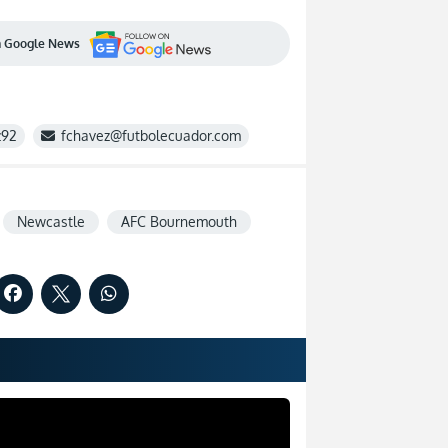
en Google News
z92
fchavez@futbolecuador.com
Newcastle
AFC Bournemouth