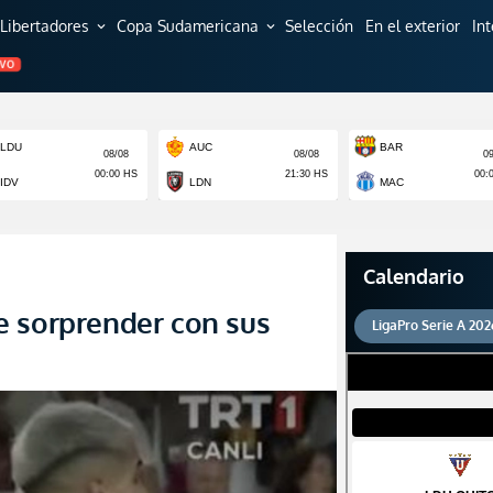
Libertadores
Copa Sudamericana
Selección
En el exterior
In
expand_more
expand_more
EVO
Calendario
e sorprender con sus
LigaPro Serie A 202