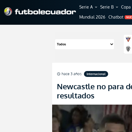
Serie A
Serie B
Copa 
expand_more
expand_more
Mundial 2026
Chatbot
NU
hace 3 años
Internacional
schedule
Newcastle no para d
resultados