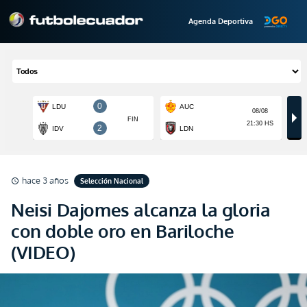
Agenda Deportiva
hace 3 años
Selección Nacional
schedule
Neisi Dajomes alcanza la gloria
con doble oro en Bariloche
(VIDEO)