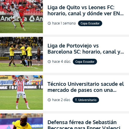
Liga de Quito vs Leones FC:
horario, canal y dónde ver EN
VIVO los octavos de final de la
hace 1 semana
Copa Ecuador
schedule
Copa Ecuador 2026
Liga de Portoviejo vs
Barcelona SC: horario, canal y
dónde ver EN VIVO los octavos
hace 4 días
Copa Ecuador
schedule
de final de la Copa Ecuador
2026
Técnico Universitario sacude el
mercado de pases con una
verdadera revolución para
hace 2 días
T. Universitario
schedule
asegurar la permanencia
(FOTO)
Defensa férrea de Sebastián
Beccacece para Enner Valencia