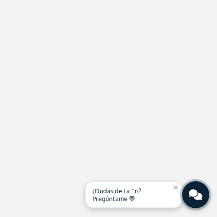
close
¿Dudas de La Tri?
Pregúntame 💬