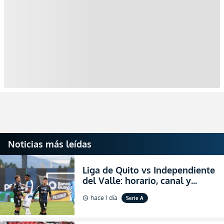
Noticias más leídas
Liga de Quito vs Independiente
del Valle: horario, canal y
dónde ver EN VIVO el
hace 1 día
Serie A
schedule
partidazo por la fecha 24 de la
LigaPro 2026