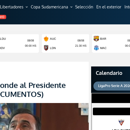
Libertadores
Copa Sudamericana
Selección
En el exterior
In
expand_more
expand_more
EVO
Calendario
onde al Presidente
LigaPro Serie A 202
DOCUMENTOS)