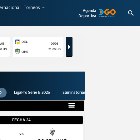
ternacional
Torneos
expand_more
Agenda
search
Deportiva
6
LigaPro Serie B 2026
Eliminatorias 2026