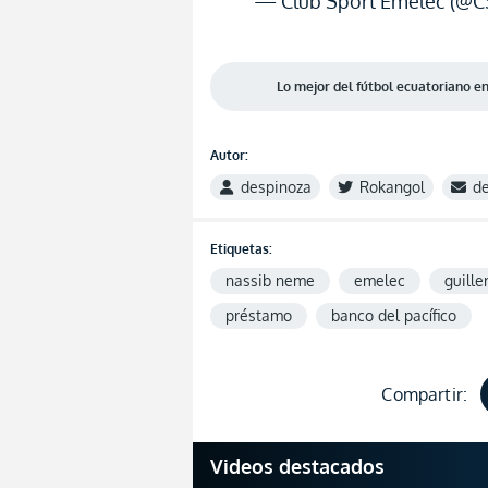
— Club Sport Emelec (@
Lo mejor del fútbol ecuatoriano 
Autor:
despinoza
Rokangol
d
Etiquetas:
nassib neme
emelec
guille
préstamo
banco del pacífico
Compartir:
Videos destacados