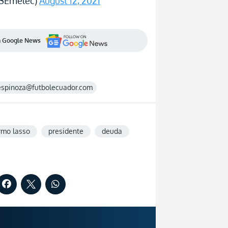
CSEmelec)
August 12, 2021
en Google News
espinoza@futbolecuador.com
rmo lasso
presidente
deuda