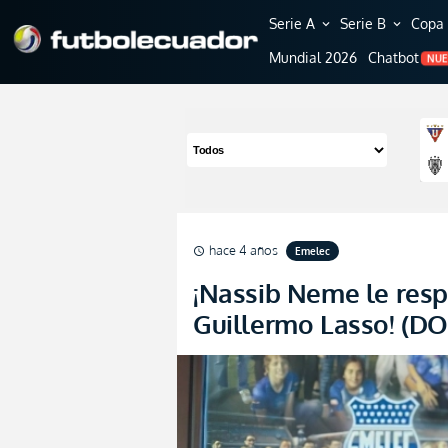
Serie A
Serie B
Copa 
expand_more
expand_more
Mundial 2026
Chatbot
NU
hace 4 años
Emelec
schedule
¡Nassib Neme le resp
Guillermo Lasso! (