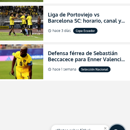
Liga de Portoviejo vs
Barcelona SC: horario, canal y
dónde ver EN VIVO los octavos
hace 3 días
Copa Ecuador
schedule
de final de la Copa Ecuador
2026
Defensa férrea de Sebastián
Beccacece para Enner Valencia
al indicar que era el hombre
hace 1 semana
Selección Nacional
schedule
indicado para Ecuador
close