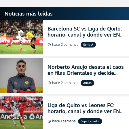
Noticias más leídas
Barcelona SC vs Liga de Quito:
horario, canal y dónde ver EN
VIVO la Fecha 22 de la LigaPro
hace 2 semanas
Serie A
schedule
2026
Norberto Araujo desata el caos
en filas Orientales y decide
abandonar la dirección técnica
hace 2 semanas
Aucas
schedule
de Aucas
Liga de Quito vs Leones FC:
horario, canal y dónde ver EN
VIVO los octavos de final de la
hace 1 semana
Copa Ecuador
schedule
Copa Ecuador 2026