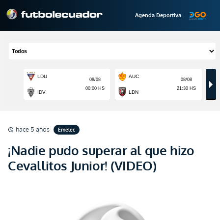
Agenda Deportiva
hace 5 años
Emelec
schedule
¡Nadie pudo superar al que hizo
Cevallitos Junior! (VIDEO)