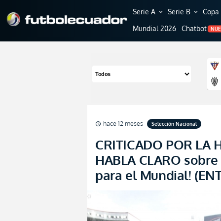
Serie A
Serie B
Copa 
expand_more
expand_more
Mundial 2026
Chatbot
NU
hace 12 meses
Selección Nacional
schedule
CRITICADO POR LA 
HABLA CLARO sobre e
para el Mundial! (EN