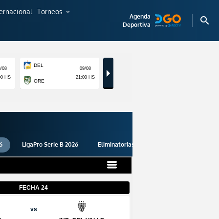
ternacional
Torneos
expand_more
Agenda
search
Deportiva
6
LigaPro Serie B 2026
Eliminatorias 2026