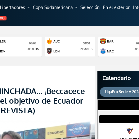
Libertadores
Copa Sudamericana
Selección
En el exterior
In
expand_more
expand_more
EVO
Calendario
HINCHADA… ¡Beccacece
LigaPro Serie A 202
l objetivo de Ecuador
TREVISTA)