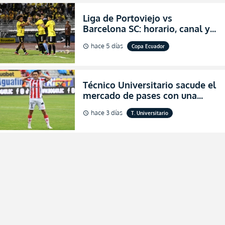
Liga de Portoviejo vs
Barcelona SC: horario, canal y
dónde ver EN VIVO los octavos
hace 5 días
Copa Ecuador
schedule
de final de la Copa Ecuador
2026
Técnico Universitario sacude el
mercado de pases con una
verdadera revolución para
hace 3 días
T. Universitario
schedule
asegurar la permanencia
(FOTO)