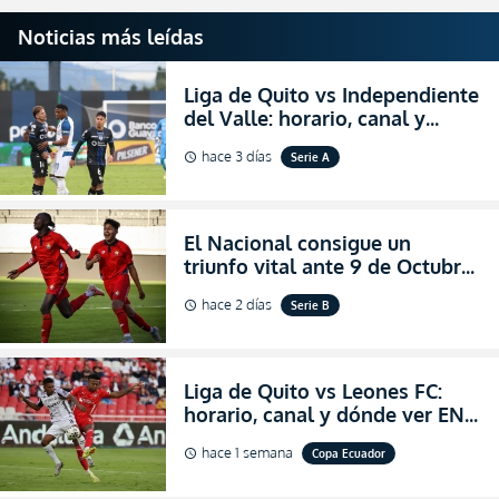
Noticias más leídas
Liga de Quito vs Independiente
del Valle: horario, canal y
dónde ver EN VIVO el
hace 3 días
Serie A
schedule
partidazo por la fecha 24 de la
LigaPro 2026
El Nacional consigue un
triunfo vital ante 9 de Octubre
para encender la fe en la
hace 2 días
Serie B
schedule
salvación
Liga de Quito vs Leones FC:
horario, canal y dónde ver EN
VIVO los octavos de final de la
hace 1 semana
Copa Ecuador
schedule
Copa Ecuador 2026