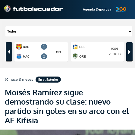
Agenda Deportiva
hace 8 meses
En el Exterior
schedule
Moisés Ramírez sigue
demostrando su clase: nuevo
partido sin goles en su arco con el
AE Kifisia