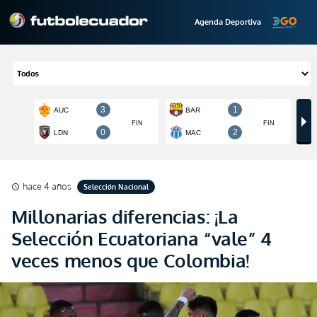
Agenda Deportiva
hace 4 años
Selección Nacional
schedule
Millonarias diferencias: ¡La
Selección Ecuatoriana “vale” 4
veces menos que Colombia!