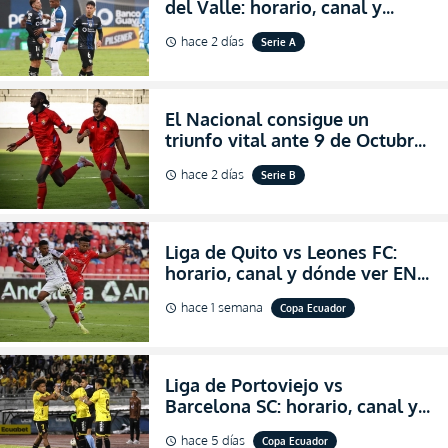
del Valle: horario, canal y
dónde ver EN VIVO el
hace 2 días
Serie A
schedule
partidazo por la fecha 24 de la
LigaPro 2026
El Nacional consigue un
triunfo vital ante 9 de Octubre
para encender la fe en la
hace 2 días
Serie B
schedule
salvación
Liga de Quito vs Leones FC:
horario, canal y dónde ver EN
VIVO los octavos de final de la
hace 1 semana
Copa Ecuador
schedule
Copa Ecuador 2026
Liga de Portoviejo vs
Barcelona SC: horario, canal y
dónde ver EN VIVO los octavos
hace 5 días
Copa Ecuador
schedule
de final de la Copa Ecuador