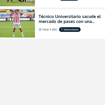
2026
Técnico Universitario sacude el
mercado de pases con una
verdadera revolución para
hace 3 días
T. Universitario
schedule
asegurar la permanencia
(FOTO)