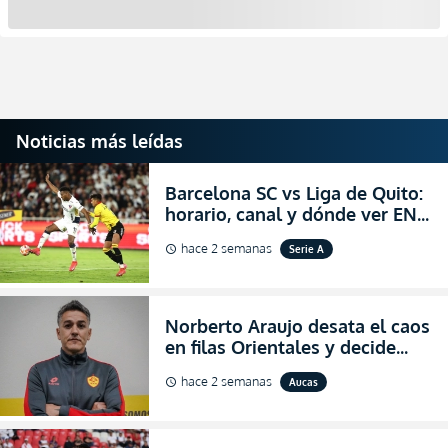
Noticias más leídas
Barcelona SC vs Liga de Quito:
horario, canal y dónde ver EN
VIVO la Fecha 22 de la LigaPro
hace 2 semanas
Serie A
schedule
2026
Norberto Araujo desata el caos
en filas Orientales y decide
abandonar la dirección técnica
hace 2 semanas
Aucas
schedule
de Aucas