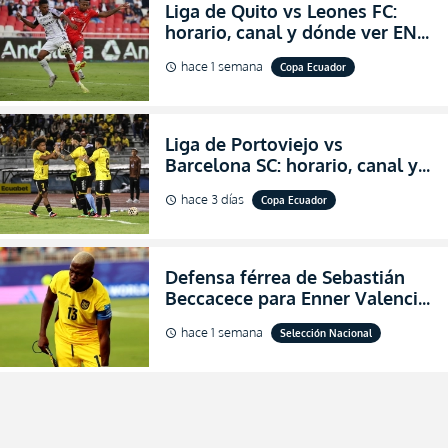
Liga de Quito vs Leones FC:
horario, canal y dónde ver EN
VIVO los octavos de final de la
hace 1 semana
Copa Ecuador
schedule
Copa Ecuador 2026
Liga de Portoviejo vs
Barcelona SC: horario, canal y
dónde ver EN VIVO los octavos
hace 3 días
Copa Ecuador
schedule
de final de la Copa Ecuador
2026
Defensa férrea de Sebastián
Beccacece para Enner Valencia
al indicar que era el hombre
hace 1 semana
Selección Nacional
schedule
indicado para Ecuador