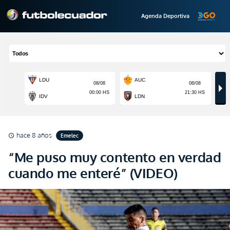
Agenda Deportiva
hace 8 años
Emelec
schedule
“Me puso muy contento en verdad
cuando me enteré” (VIDEO)