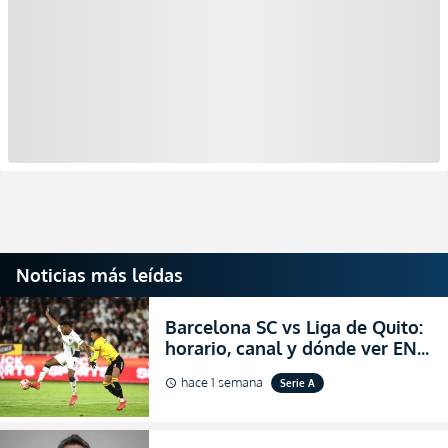
Noticias más leídas
Barcelona SC vs Liga de Quito:
horario, canal y dónde ver EN
VIVO la Fecha 22 de la LigaPro
hace 1 semana
Serie A
schedule
2026