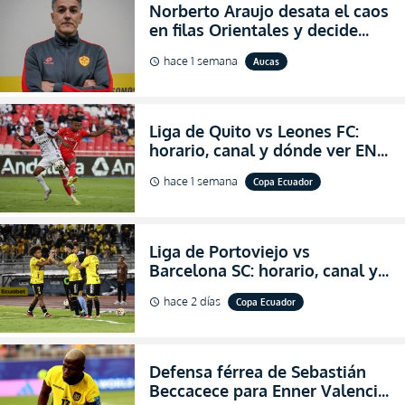
Norberto Araujo desata el caos
en filas Orientales y decide
abandonar la dirección técnica
hace 1 semana
Aucas
schedule
de Aucas
Liga de Quito vs Leones FC:
horario, canal y dónde ver EN
VIVO los octavos de final de la
hace 1 semana
Copa Ecuador
schedule
Copa Ecuador 2026
Liga de Portoviejo vs
Barcelona SC: horario, canal y
dónde ver EN VIVO los octavos
hace 2 días
Copa Ecuador
schedule
de final de la Copa Ecuador
2026
Defensa férrea de Sebastián
Beccacece para Enner Valencia