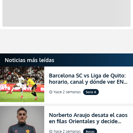
Noticias más leídas
Barcelona SC vs Liga de Quito:
horario, canal y dónde ver EN
VIVO la Fecha 22 de la LigaPro
hace 2 semanas
Serie A
schedule
2026
Norberto Araujo desata el caos
en filas Orientales y decide
abandonar la dirección técnica
hace 2 semanas
Aucas
schedule