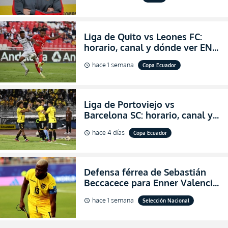
de Aucas
Liga de Quito vs Leones FC:
horario, canal y dónde ver EN
VIVO los octavos de final de la
hace 1 semana
Copa Ecuador
schedule
Copa Ecuador 2026
Liga de Portoviejo vs
Barcelona SC: horario, canal y
dónde ver EN VIVO los octavos
hace 4 días
Copa Ecuador
schedule
de final de la Copa Ecuador
2026
Defensa férrea de Sebastián
Beccacece para Enner Valencia
al indicar que era el hombre
hace 1 semana
Selección Nacional
schedule
indicado para Ecuador