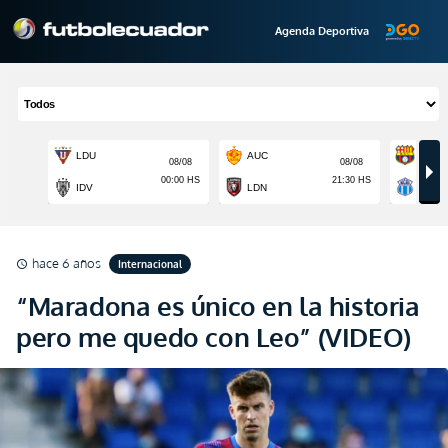
Agenda Deportiva
hace 6 años
Internacional
schedule
“Maradona es único en la historia
pero me quedo con Leo” (VIDEO)