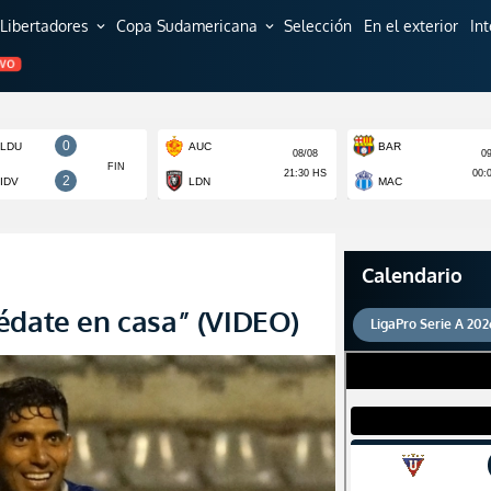
Libertadores
Copa Sudamericana
Selección
En el exterior
In
expand_more
expand_more
EVO
Calendario
édate en casa” (VIDEO)
LigaPro Serie A 202