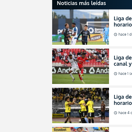
Noticias más leídas
Liga de
horario
partida
hace 1 d
schedule
2026
Liga de
canal 
de fina
hace 1 
schedule
Liga de
horario
octavos
hace 4 
schedule