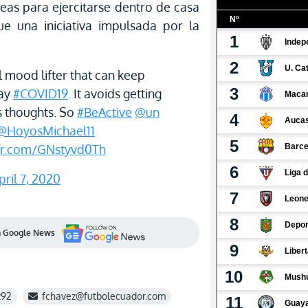
eas para ejercitarse dentro de casa
ue una iniciativa impulsada por la
al mood lifter that can keep
bay
#COVID19
. It avoids getting
 thoughts. So
#BeActive
@un
@HoyosMichael11
ter.com/GNstyvd0Th
pril 7, 2020
en Google News
z92
fchavez@futbolecuador.com