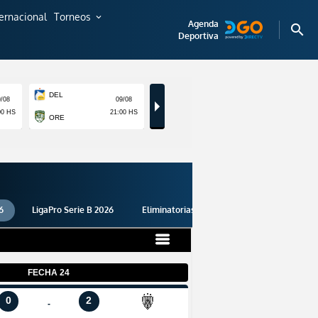
ternacional
Torneos
expand_more
Agenda
search
Deportiva
6
LigaPro Serie B 2026
Eliminatorias 2026