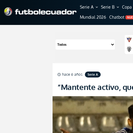
Serie A
Serie B
Copa 
expand_more
expand_more
Mundial 2026
Chatbot
NU
hace 6 años
Serie A
schedule
“Mantente activo, qu