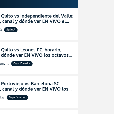
 Quito vs Independiente del Valle:
, canal y dónde ver EN VIVO el
zo por la fecha 24 de la LigaPro
ía
Serie A
 Quito vs Leones FC: horario,
y dónde ver EN VIVO los octavos
l de la Copa Ecuador 2026
semana
Copa Ecuador
 Portoviejo vs Barcelona SC:
, canal y dónde ver EN VIVO los
 de final de la Copa Ecuador 2026
días
Copa Ecuador