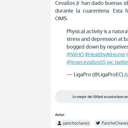
Cevallos Jr han dado buenas id
durante la cuarentena. Esta f
OMS.
Physical activity is a natur
stress and depression at 
bogged down by negatives
@WHO
#HealthyAtHome
@Josecevallos55
pic.twit
— LigaPro (@LigaProEC)
A
Lo mejor del fútbol ecuatoriano 
Autor:
panchochavez
PanchoChave