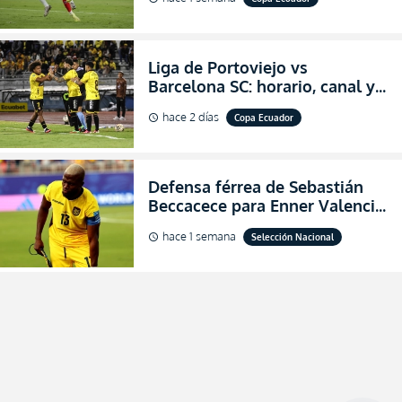
Copa Ecuador 2026
Liga de Portoviejo vs
Barcelona SC: horario, canal y
dónde ver EN VIVO los octavos
hace 2 días
Copa Ecuador
schedule
de final de la Copa Ecuador
2026
Defensa férrea de Sebastián
Beccacece para Enner Valencia
al indicar que era el hombre
hace 1 semana
Selección Nacional
schedule
indicado para Ecuador