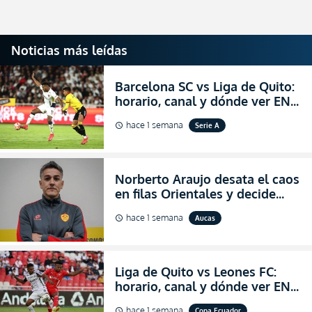
Noticias más leídas
Barcelona SC vs Liga de Quito:
horario, canal y dónde ver EN
VIVO la Fecha 22 de la LigaPro
hace 1 semana
Serie A
schedule
2026
Norberto Araujo desata el caos
en filas Orientales y decide
abandonar la dirección técnica
hace 1 semana
Aucas
schedule
de Aucas
Liga de Quito vs Leones FC:
horario, canal y dónde ver EN
VIVO los octavos de final de la
hace 1 semana
Copa Ecuador
schedule