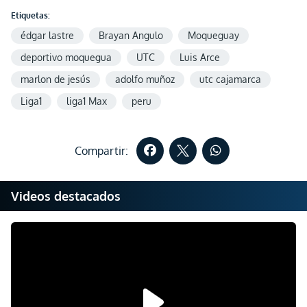
Etiquetas:
édgar lastre
Brayan Angulo
Moqueguay
deportivo moquegua
UTC
Luis Arce
marlon de jesús
adolfo muñoz
utc cajamarca
Liga1
liga1 Max
peru
Compartir:
Videos destacados