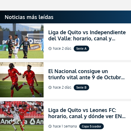
Noticias más leídas
Liga de Quito vs Independiente
del Valle: horario, canal y
dónde ver EN VIVO el
hace 2 días
Serie A
schedule
partidazo por la fecha 24 de la
LigaPro 2026
El Nacional consigue un
triunfo vital ante 9 de Octubre
para encender la fe en la
hace 2 días
Serie B
schedule
salvación
Liga de Quito vs Leones FC:
horario, canal y dónde ver EN
VIVO los octavos de final de la
hace 1 semana
Copa Ecuador
schedule
Copa Ecuador 2026