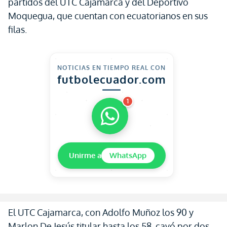
partidos del UTC Cajamarca y del Deportivo
Moquegua, que cuentan con ecuatorianos en sus
filas.
NOTICIAS EN TIEMPO REAL CON
futbolecuador.com
1
Unirme a
WhatsApp
El UTC Cajamarca, con Adolfo Muñoz los 90 y
Marlon De Jesús titular hasta los 58, cayó por dos