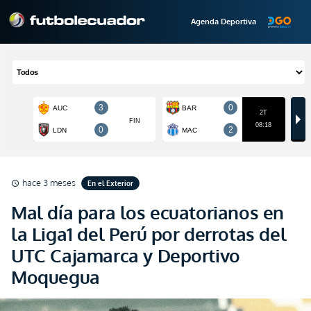
Agenda Deportiva
hace 3 meses
En el Exterior
schedule
Mal día para los ecuatorianos en
la Liga1 del Perú por derrotas del
UTC Cajamarca y Deportivo
Moquegua