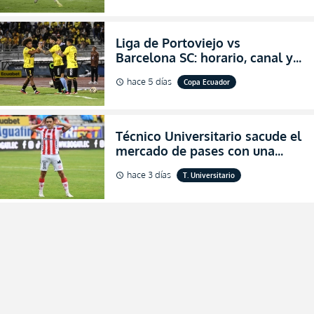
Liga de Portoviejo vs
Barcelona SC: horario, canal y
dónde ver EN VIVO los octavos
hace 5 días
Copa Ecuador
schedule
de final de la Copa Ecuador
2026
Técnico Universitario sacude el
mercado de pases con una
verdadera revolución para
hace 3 días
T. Universitario
schedule
asegurar la permanencia
(FOTO)