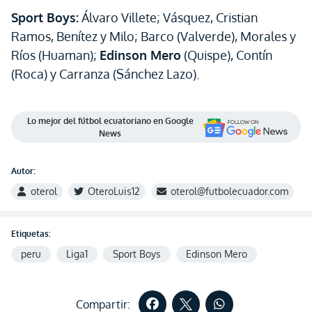
Sport Boys:
Álvaro Villete; Vásquez, Cristian
Ramos, Benítez y Milo; Barco (Valverde), Morales y
Ríos (Huaman);
Edinson Mero
(Quispe), Contín
(Roca) y Carranza (Sánchez Lazo).
Lo mejor del fútbol ecuatoriano en Google
News
Autor:
oterol
OteroLuis12
oterol@futbolecuador.com
Etiquetas:
peru
Liga1
Sport Boys
Edinson Mero
Compartir: