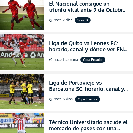
El Nacional consigue un
triunfo vital ante 9 de Octubre
para encender la fe en la
hace 2 días
Serie B
schedule
salvación
Liga de Quito vs Leones FC:
horario, canal y dónde ver EN
VIVO los octavos de final de la
hace 1 semana
Copa Ecuador
schedule
Copa Ecuador 2026
Liga de Portoviejo vs
Barcelona SC: horario, canal y
dónde ver EN VIVO los octavos
hace 5 días
Copa Ecuador
schedule
de final de la Copa Ecuador
2026
Técnico Universitario sacude el
mercado de pases con una