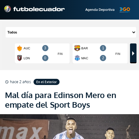
Agenda Deportiva
hace 2 años
En el Exterior
schedule
Mal día para Edinson Mero en
empate del Sport Boys