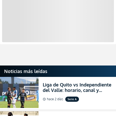
Noticias más leídas
Liga de Quito vs Independiente
del Valle: horario, canal y
dónde ver EN VIVO el
hace 2 días
Serie A
schedule
partidazo por la fecha 24 de la
LigaPro 2026