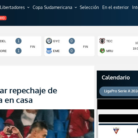
Libertadores
Copa Sudamericana
Selección
En el exterior
In
expand_more
expand_more
EVO
Calendario
ar repechaje de
LigaPro Serie A 202
a en casa