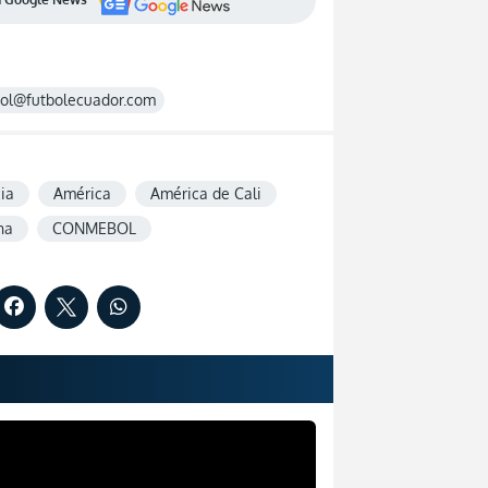
rol@futbolecuador.com
ia
América
América de Cali
na
CONMEBOL