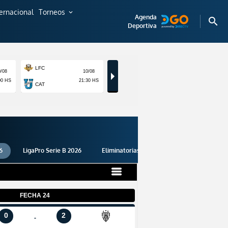
ternacional
Torneos
expand_more
Agenda
search
Deportiva
6
LigaPro Serie B 2026
Eliminatorias 2026