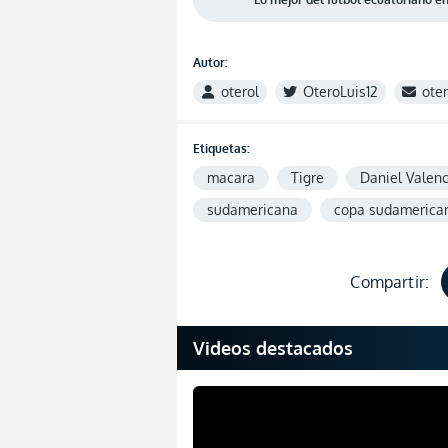
Autor:
oterol
OteroLuis12
ote
Etiquetas:
macara
Tigre
Daniel Valenc
sudamericana
copa sudamerica
Compartir:
Videos destacados