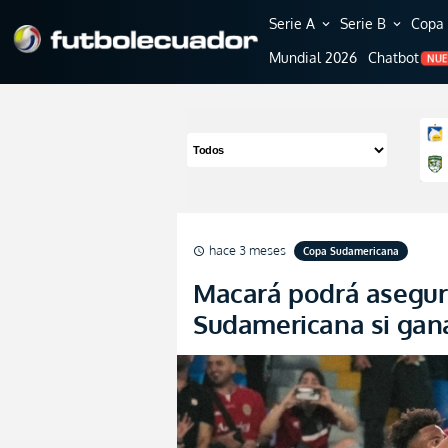
Serie A
Serie B
Copa 
expand_more
expand_more
Mundial 2026
Chatbot
NU
hace 3 meses
Copa Sudamericana
schedule
Macará podrá asegur
Sudamericana si gan