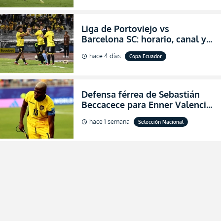
Liga de Portoviejo vs
Barcelona SC: horario, canal y
dónde ver EN VIVO los octavos
hace 4 días
Copa Ecuador
schedule
de final de la Copa Ecuador
2026
Defensa férrea de Sebastián
Beccacece para Enner Valencia
al indicar que era el hombre
hace 1 semana
Selección Nacional
schedule
indicado para Ecuador