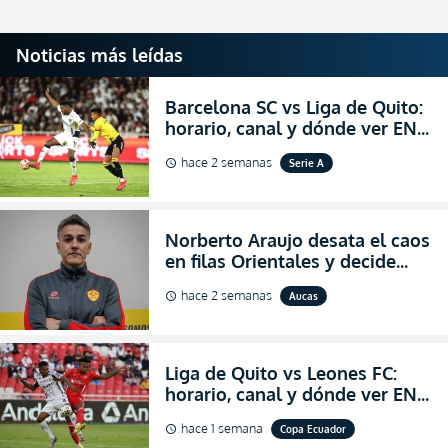
Noticias más leídas
Barcelona SC vs Liga de Quito:
horario, canal y dónde ver EN
VIVO la Fecha 22 de la LigaPro
hace 2 semanas
Serie A
schedule
2026
Norberto Araujo desata el caos
en filas Orientales y decide
abandonar la dirección técnica
hace 2 semanas
Aucas
schedule
de Aucas
Liga de Quito vs Leones FC:
horario, canal y dónde ver EN
VIVO los octavos de final de la
hace 1 semana
Copa Ecuador
schedule
Copa Ecuador 2026