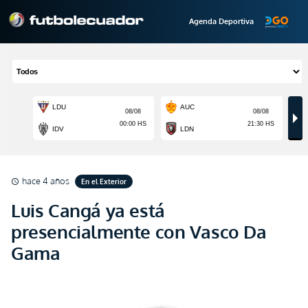
Agenda Deportiva
hace 4 años
En el Exterior
schedule
Luis Cangá ya está
presencialmente con Vasco Da
Gama