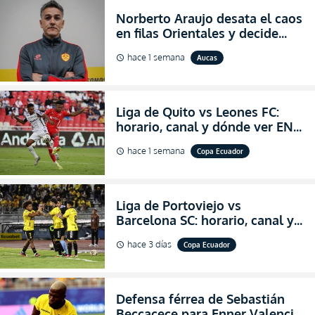
Norberto Araujo desata el caos
en filas Orientales y decide
abandonar la dirección técnica
hace 1 semana
Aucas
schedule
de Aucas
Liga de Quito vs Leones FC:
horario, canal y dónde ver EN
VIVO los octavos de final de la
hace 1 semana
Copa Ecuador
schedule
Copa Ecuador 2026
Liga de Portoviejo vs
Barcelona SC: horario, canal y
dónde ver EN VIVO los octavos
hace 3 días
Copa Ecuador
schedule
de final de la Copa Ecuador
2026
Defensa férrea de Sebastián
Beccacece para Enner Valencia