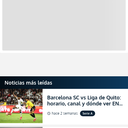
Noticias más leídas
Barcelona SC vs Liga de Quito:
horario, canal y dónde ver EN
VIVO la Fecha 22 de la LigaPro
hace 2 semanas
Serie A
schedule
2026