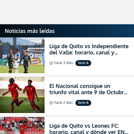
Noticias más leídas
Liga de Quito vs Independiente
del Valle: horario, canal y
dónde ver EN VIVO el
hace 3 días
Serie A
schedule
partidazo por la fecha 24 de la
LigaPro 2026
El Nacional consigue un
triunfo vital ante 9 de Octubre
para encender la fe en la
hace 2 días
Serie B
schedule
salvación
Liga de Quito vs Leones FC:
horario, canal y dónde ver EN