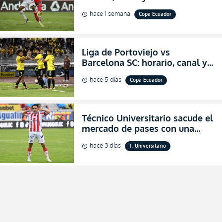
VIVO los octavos de final de la
hace 1 semana
Copa Ecuador
schedule
Copa Ecuador 2026
Liga de Portoviejo vs
Barcelona SC: horario, canal y
dónde ver EN VIVO los octavos
hace 5 días
Copa Ecuador
schedule
de final de la Copa Ecuador
2026
Técnico Universitario sacude el
mercado de pases con una
verdadera revolución para
hace 3 días
T. Universitario
schedule
asegurar la permanencia
(FOTO)