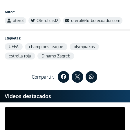
Autor:
oterol
OteroLuis12
oterol@futbolecuador.com
Etiquetas:
UEFA
champions league
olympiakos
estrella roja
Dinamo Zagreb
Compartir:
Videos destacados