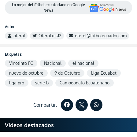
Lo mejor del fútbol ecuatoriano en Google
News
Autor:
oterol
OteroLuis12
oterol@futbolecuador.com
Etiquetas:
Vinotinto FC
Nacional
el nacional
nueve de octubre
9 de Octubre
Liga Ecuabet
liga pro
serie b
Campeonato Ecuatoriano
Compartir:
Videos destacados