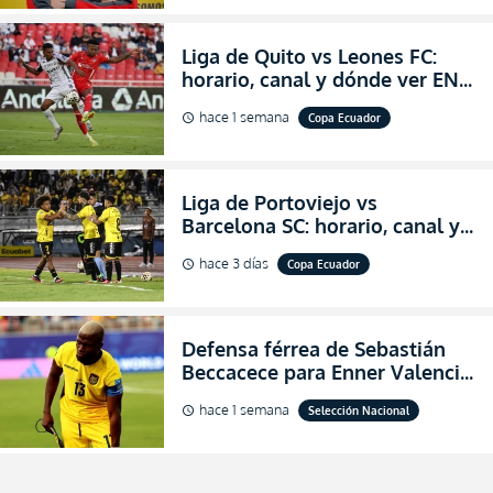
Liga de Quito vs Leones FC:
horario, canal y dónde ver EN
VIVO los octavos de final de la
hace 1 semana
Copa Ecuador
schedule
Copa Ecuador 2026
Liga de Portoviejo vs
Barcelona SC: horario, canal y
dónde ver EN VIVO los octavos
hace 3 días
Copa Ecuador
schedule
de final de la Copa Ecuador
2026
Defensa férrea de Sebastián
Beccacece para Enner Valencia
al indicar que era el hombre
hace 1 semana
Selección Nacional
schedule
indicado para Ecuador