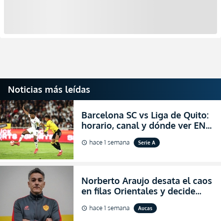
Noticias más leídas
Barcelona SC vs Liga de Quito:
horario, canal y dónde ver EN
VIVO la Fecha 22 de la LigaPro
hace 1 semana
Serie A
schedule
2026
Norberto Araujo desata el caos
en filas Orientales y decide
abandonar la dirección técnica
hace 1 semana
Aucas
schedule
de Aucas