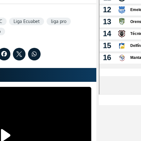
C
Liga Ecuabet
liga pro
o