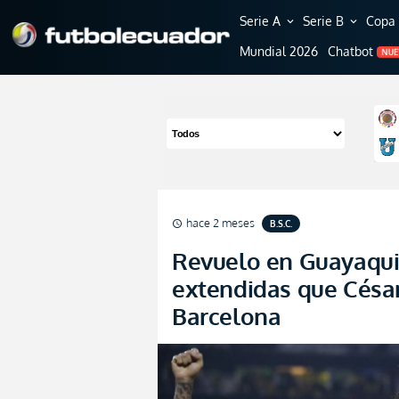
Serie A
Serie B
Copa 
expand_more
expand_more
Mundial 2026
Chatbot
NU
hace 2 meses
B.S.C.
schedule
Revuelo en Guayaquil
extendidas que César
Barcelona