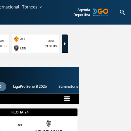
ternacional
Torneos
expand_more
Agenda
search
Deportiva
6
LigaPro Serie B 2026
Eliminatorias 2026