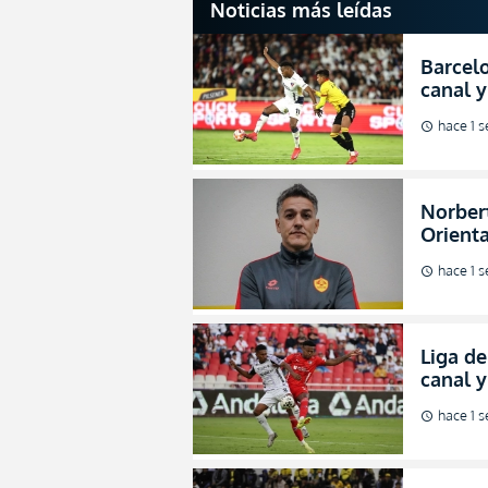
Noticias más leídas
Barcelo
canal y
de la L
hace 1 
schedule
Norbert
Orienta
direcci
hace 1 
schedule
Liga de
canal 
de fina
hace 1 
schedule