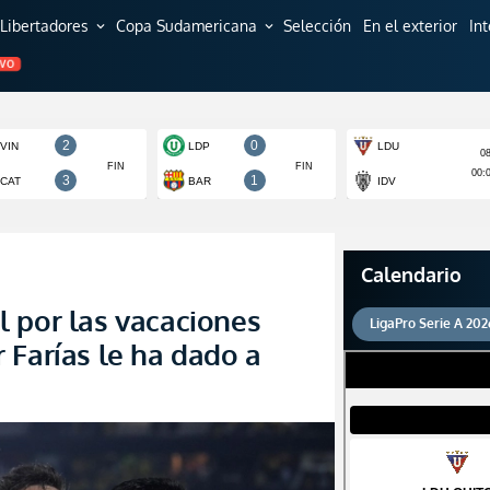
Libertadores
Copa Sudamericana
Selección
En el exterior
In
expand_more
expand_more
EVO
Calendario
 por las vacaciones
LigaPro Serie A 202
 Farías le ha dado a