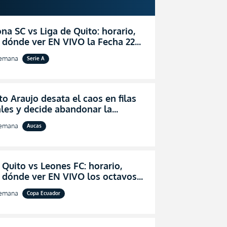
na SC vs Liga de Quito: horario,
 dónde ver EN VIVO la Fecha 22
igaPro 2026
semana
Serie A
o Araujo desata el caos en filas
les y decide abandonar la
ón técnica de Aucas
semana
Aucas
 Quito vs Leones FC: horario,
y dónde ver EN VIVO los octavos
l de la Copa Ecuador 2026
semana
Copa Ecuador