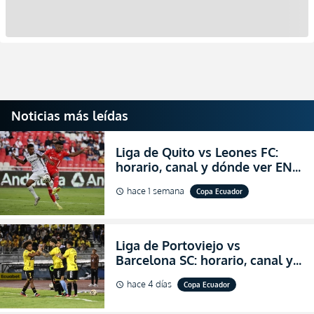
Noticias más leídas
Liga de Quito vs Leones FC:
horario, canal y dónde ver EN
VIVO los octavos de final de la
hace 1 semana
Copa Ecuador
schedule
Copa Ecuador 2026
Liga de Portoviejo vs
Barcelona SC: horario, canal y
dónde ver EN VIVO los octavos
hace 4 días
Copa Ecuador
schedule
de final de la Copa Ecuador
2026