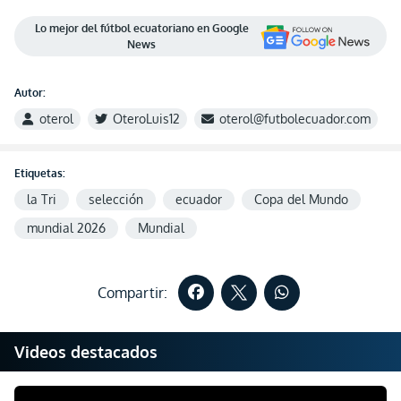
Lo mejor del fútbol ecuatoriano en Google
News
Autor:
oterol
OteroLuis12
oterol@futbolecuador.com
Etiquetas:
la Tri
selección
ecuador
Copa del Mundo
mundial 2026
Mundial
Compartir:
Videos destacados