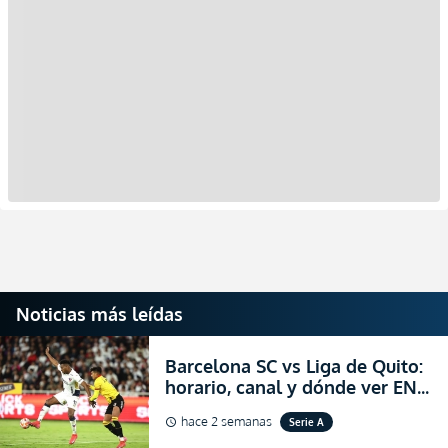
Noticias más leídas
Barcelona SC vs Liga de Quito:
horario, canal y dónde ver EN
VIVO la Fecha 22 de la LigaPro
hace 2 semanas
Serie A
schedule
2026