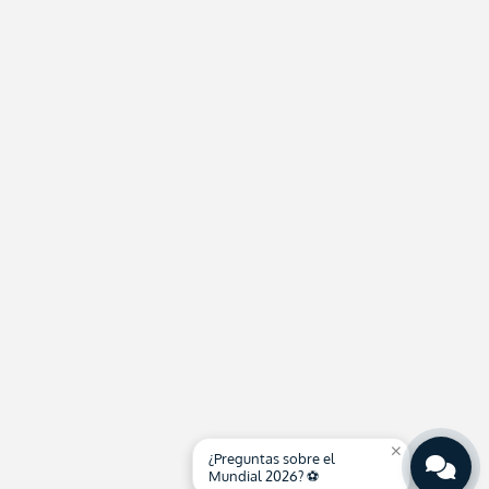
close
¿Preguntas sobre el
Mundial 2026? ⚽