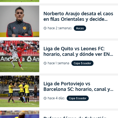
Norberto Araujo desata el caos
en filas Orientales y decide
abandonar la dirección técnica
hace 2 semanas
Aucas
schedule
de Aucas
Liga de Quito vs Leones FC:
horario, canal y dónde ver EN
VIVO los octavos de final de la
hace 1 semana
Copa Ecuador
schedule
Copa Ecuador 2026
Liga de Portoviejo vs
Barcelona SC: horario, canal y
dónde ver EN VIVO los octavos
hace 4 días
Copa Ecuador
schedule
de final de la Copa Ecuador
2026