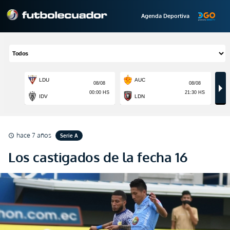
Agenda Deportiva
hace 7 años
Serie A
schedule
Los castigados de la fecha 16