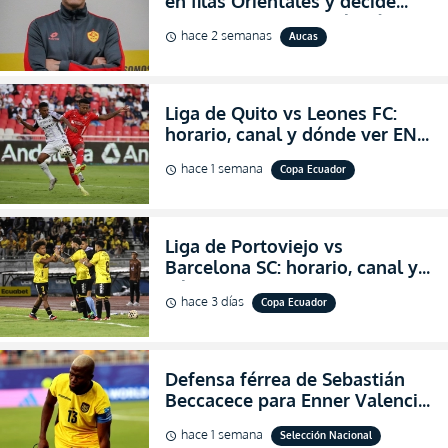
en filas Orientales y decide
abandonar la dirección técnica
hace 2 semanas
Aucas
schedule
de Aucas
Liga de Quito vs Leones FC:
horario, canal y dónde ver EN
VIVO los octavos de final de la
hace 1 semana
Copa Ecuador
schedule
Copa Ecuador 2026
Liga de Portoviejo vs
Barcelona SC: horario, canal y
dónde ver EN VIVO los octavos
hace 3 días
Copa Ecuador
schedule
de final de la Copa Ecuador
2026
Defensa férrea de Sebastián
Beccacece para Enner Valencia
al indicar que era el hombre
hace 1 semana
Selección Nacional
schedule
indicado para Ecuador