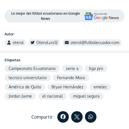
Lo mejor del fútbol ecuatoriano en Google
News
Autor:
oterol
OteroLuis12
oterol@futbolecuador.com
Etiquetas:
Campeonato Ecuatoriano
serie a
liga pro
tecnico universitario
Fernando Mora
América de Quito
Bryan Hernández
emelec
Jordan Jaime
el nacional
miguel segura
Compartir: