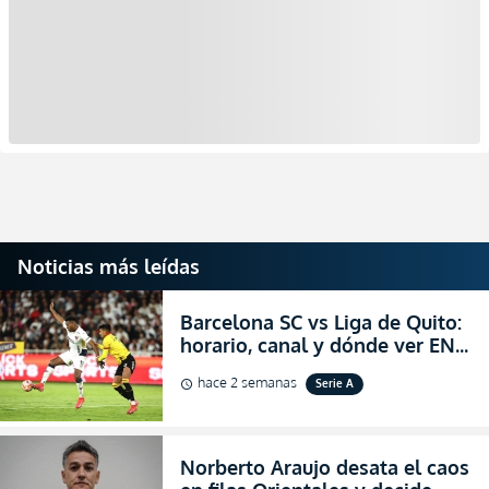
Noticias más leídas
Barcelona SC vs Liga de Quito:
horario, canal y dónde ver EN
VIVO la Fecha 22 de la LigaPro
hace 2 semanas
Serie A
schedule
2026
Norberto Araujo desata el caos