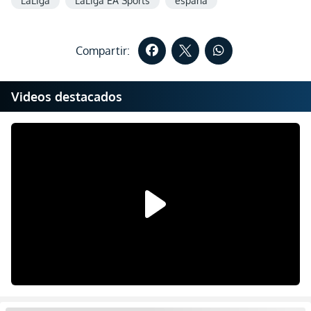
LaLiga
LaLiga EA Sports
españa
Compartir:
Videos destacados