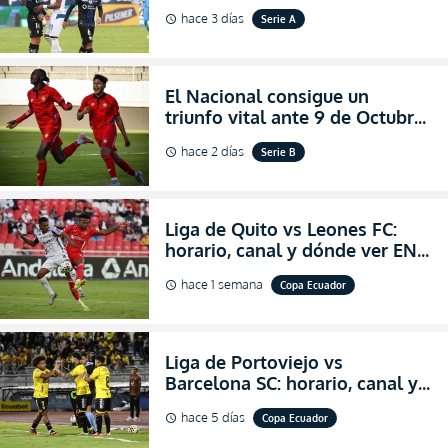
dónde ver EN VIVO el
hace 3 días
Serie A
schedule
partidazo por la fecha 24 de la
LigaPro 2026
El Nacional consigue un
triunfo vital ante 9 de Octubre
para encender la fe en la
hace 2 días
Serie B
schedule
salvación
Liga de Quito vs Leones FC:
horario, canal y dónde ver EN
VIVO los octavos de final de la
hace 1 semana
Copa Ecuador
schedule
Copa Ecuador 2026
Liga de Portoviejo vs
Barcelona SC: horario, canal y
dónde ver EN VIVO los octavos
hace 5 días
Copa Ecuador
schedule
de final de la Copa Ecuador
2026