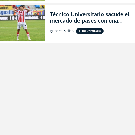
Técnico Universitario sacude el
mercado de pases con una
verdadera revolución para
hace 3 días
T. Universitario
schedule
asegurar la permanencia
(FOTO)