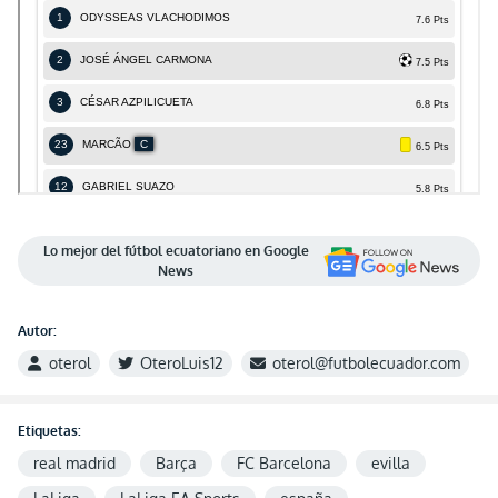
Lo mejor del fútbol ecuatoriano en Google
News
Autor:
oterol
OteroLuis12
oterol@futbolecuador.com
Etiquetas:
real madrid
Barça
FC Barcelona
evilla