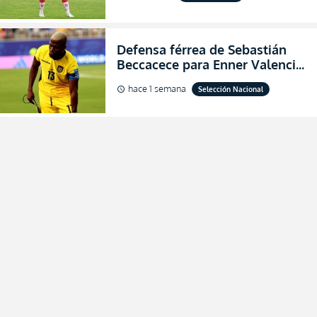
(FOTO)
Defensa férrea de Sebastián
Beccacece para Enner Valencia
al indicar que era el hombre
hace 1 semana
Selección Nacional
schedule
indicado para Ecuador