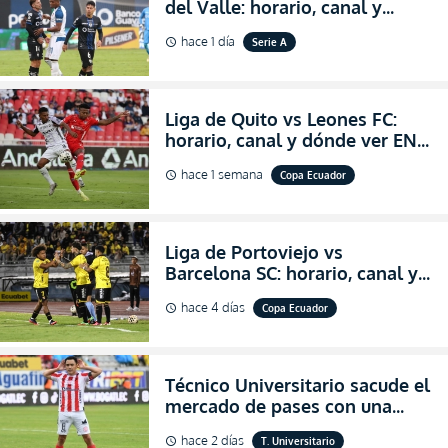
del Valle: horario, canal y
dónde ver EN VIVO el
hace 1 día
Serie A
schedule
partidazo por la fecha 24 de la
LigaPro 2026
Liga de Quito vs Leones FC:
horario, canal y dónde ver EN
VIVO los octavos de final de la
hace 1 semana
Copa Ecuador
schedule
Copa Ecuador 2026
Liga de Portoviejo vs
Barcelona SC: horario, canal y
dónde ver EN VIVO los octavos
hace 4 días
Copa Ecuador
schedule
de final de la Copa Ecuador
2026
Técnico Universitario sacude el
mercado de pases con una
verdadera revolución para
hace 2 días
T. Universitario
schedule
asegurar la permanencia