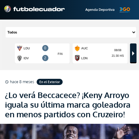
Agenda Deportiva
hace 8 meses
En el Exterior
schedule
¿Lo verá Beccacece? ¡Keny Arroyo
iguala su última marca goleadora
en menos partidos con Cruzeiro!