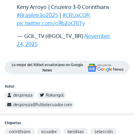
Keny Arroyo | Cruzeiro 3-0 Corinthians
#Brasileirão2025
|
#CRUxCOR
pic.twitter.com/o9b2oCRITy
— GOL_TV (@GOL_TV_BR)
November
24, 2025
Lo mejor del fútbol ecuatoriano en Google
News
Autor:
despinoza
Rokangol
despinoza@futbolecuador.com
Etiquetas:
corinthians
ecuador
besiktas
selección