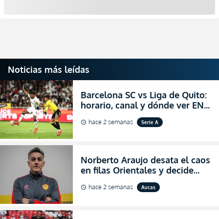
Noticias más leídas
Barcelona SC vs Liga de Quito:
horario, canal y dónde ver EN
VIVO la Fecha 22 de la LigaPro
hace 2 semanas
Serie A
schedule
2026
Norberto Araujo desata el caos
en filas Orientales y decide
abandonar la dirección técnica
hace 2 semanas
Aucas
schedule
de Aucas