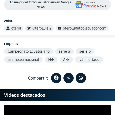
Lo mejor del fútbol ecuatoriano en Google
News
Autor:
oterol
OteroLuis12
oterol@futbolecuador.com
Etiquetas:
Campeonato Ecuatoriano
serie a
serie b
asamblea nacional
FEF
AFE
iván hurtado
Compartir:
Videos destacados