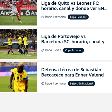
Liga de Quito vs Leones FC:
horario, canal y dónde ver EN
VIVO los octavos de final de la
hace 1 semana
Copa Ecuador
schedule
Copa Ecuador 2026
Liga de Portoviejo vs
Barcelona SC: horario, canal y
dónde ver EN VIVO los octavos
hace 3 días
Copa Ecuador
schedule
de final de la Copa Ecuador
2026
Defensa férrea de Sebastián
Beccacece para Enner Valencia
al indicar que era el hombre
hace 1 semana
Selección Nacional
schedule
indicado para Ecuador