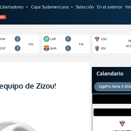
Libertadores
Copa Sudamericana
Selección
En el exterior
In
expand_more
expand_more
EVO
Calendario
 equipo de Zizou!
LigaPro Serie A 202