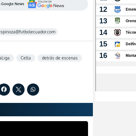
en Google News
espinoza@futbolecuador.com
aLiga
Celta
detrás de escenas