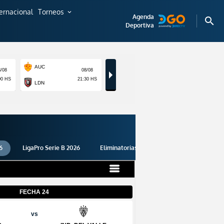
ternacional
Torneos
expand_more
Agenda
search
Deportiva
6
LigaPro Serie B 2026
Eliminatorias 2026