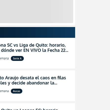
na SC vs Liga de Quito: horario,
 dónde ver EN VIVO la Fecha 22
igaPro 2026
semana
Serie A
o Araujo desata el caos en filas
les y decide abandonar la
ón técnica de Aucas
semana
Aucas