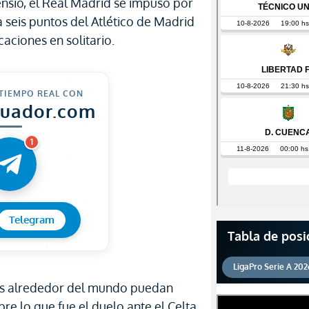
sio, el Real Madrid se impuso por
 a seis puntos del Atlético de Madrid
aciones en solitario.
 TIEMPO REAL CON
cuador.com
1
Telegram
Tabla de posi
LigaPro Serie A 202
es alrededor del mundo puedan
re lo que fue el duelo ante el Celta,