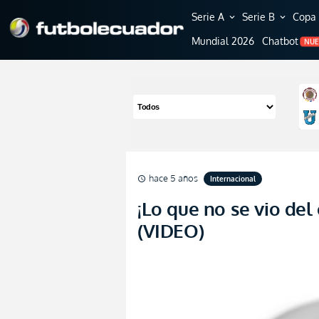
Serie A
Serie B
Copa 
expand_more
expand_more
Mundial 2026
Chatbot
NU
hace 5 años
Internacional
schedule
¡Lo que no se vio del
(VIDEO)