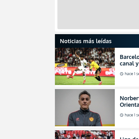
Noticias más leídas
Barcelo
canal y
de la L
hace 1 
schedule
Norbert
Orienta
direcci
hace 1 
schedule