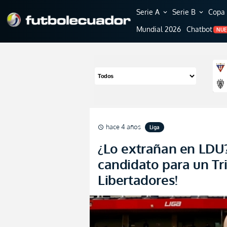
Serie A
Serie B
Copa 
expand_more
expand_more
Mundial 2026
Chatbot
NU
hace 4 años
Liga
schedule
¿Lo extrañan en LDU
candidato para un T
Libertadores!