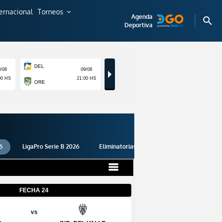
ternacional
Torneos
expand_more
Agenda
search
Deportiva
6
LigaPro Serie B 2026
Eliminatorias 2026