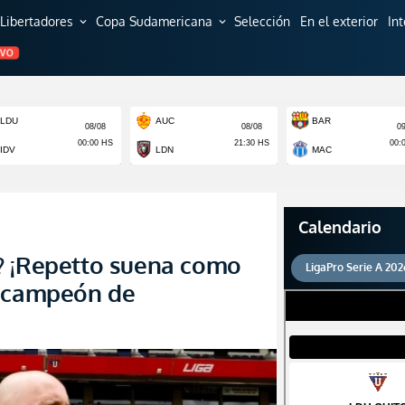
Libertadores
Copa Sudamericana
Selección
En el exterior
In
expand_more
expand_more
EVO
Calendario
? ¡Repetto suena como
LigaPro Serie A 202
ricampeón de