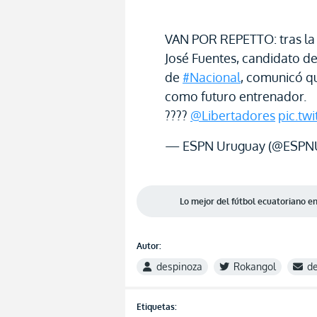
VAN POR REPETTO: tras la 
José Fuentes, candidato del
de
#Nacional
, comunicó q
como futuro entrenador.
????
@Libertadores
pic.tw
— ESPN Uruguay (@ESPN
Lo mejor del fútbol ecuatoriano 
Autor:
despinoza
Rokangol
d
Etiquetas: