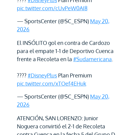
????
#DisneyPlus
Plan Premium
pic.twitter.com/cUvPeW0AI8
— SportsCenter (@SC_ESPN)
May 20,
2026
El INSÓLITO gol en contra de Cardozo
para el empate 1-1 de Deportivo Cuenca
frente a Recoleta en la
#Sudamericana
.
????
#DisneyPlus
Plan Premium
pic.twitter.com/xTOef4EHuk
— SportsCenter (@SC_ESPN)
May 20,
2026
ATENCIÓN, SAN LORENZO: Junior
Noguera convirtió el 2-1 de Recoleta
contra Cuenca en la fecha 5 del Grupo D