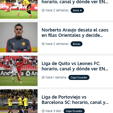
horario, canal y dónde ver EN
VIVO la Fecha 22 de la LigaPro
hace 2 semanas
Serie A
schedule
2026
Norberto Araujo desata el caos
en filas Orientales y decide
abandonar la dirección técnica
hace 2 semanas
Aucas
schedule
de Aucas
Liga de Quito vs Leones FC:
horario, canal y dónde ver EN
VIVO los octavos de final de la
hace 1 semana
Copa Ecuador
schedule
Copa Ecuador 2026
Liga de Portoviejo vs
Barcelona SC: horario, canal y
dónde ver EN VIVO los octavos
hace 3 días
Copa Ecuador
schedule
de final de la Copa Ecuador