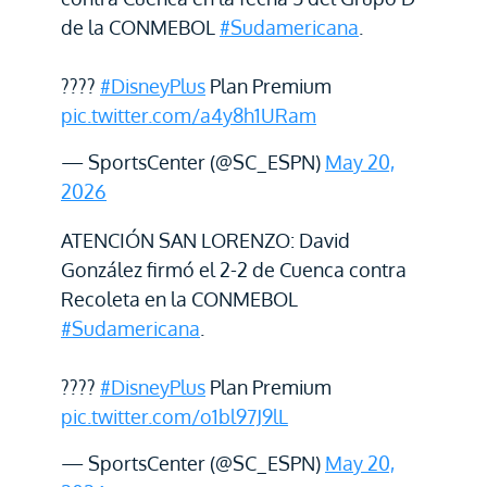
de la CONMEBOL
#Sudamericana
.
????
#DisneyPlus
Plan Premium
pic.twitter.com/a4y8h1URam
— SportsCenter (@SC_ESPN)
May 20,
2026
ATENCIÓN SAN LORENZO: David
González firmó el 2-2 de Cuenca contra
Recoleta en la CONMEBOL
#Sudamericana
.
????
#DisneyPlus
Plan Premium
pic.twitter.com/o1bl97J9lL
— SportsCenter (@SC_ESPN)
May 20,