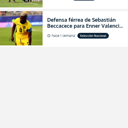
2026
Defensa férrea de Sebastián
Beccacece para Enner Valencia
al indicar que era el hombre
hace 1 semana
Selección Nacional
schedule
indicado para Ecuador