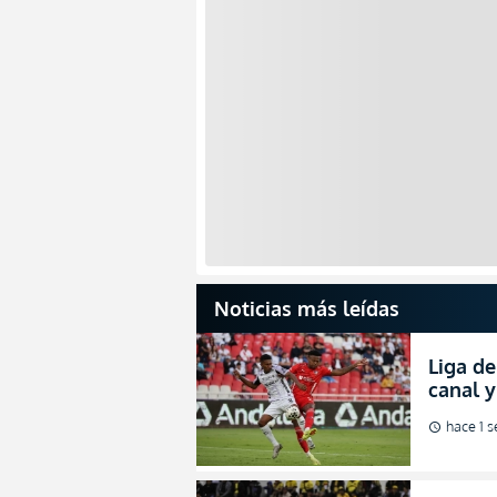
Noticias más leídas
Liga de
canal 
de fina
hace 1 
schedule