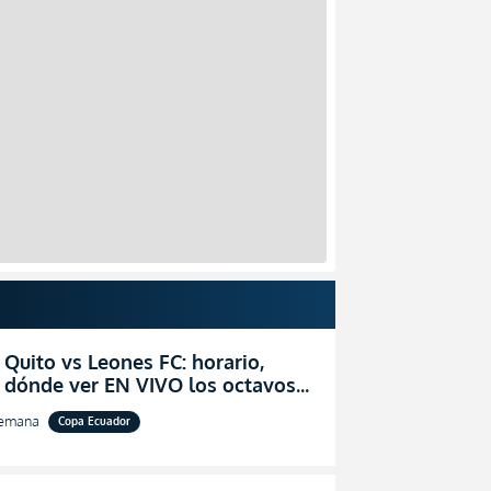
 Quito vs Leones FC: horario,
y dónde ver EN VIVO los octavos
l de la Copa Ecuador 2026
semana
Copa Ecuador