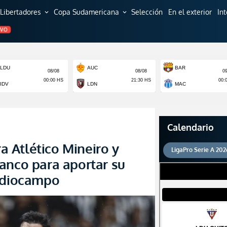
Libertadores
Copa Sudamericana
Selección
En el exterior
In
expand_more
expand_more
EVO
Calendario
 Atlético Mineiro y
LigaPro Serie A 202
anco para aportar su
mediocampo