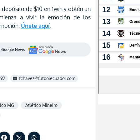
r depósito de $10 en 1win y obtén un
mienza a vivir la emoción de los
omoción.
Únete aquí
.
en Google News
z92
fchavez@futbolecuador.com
tico MG
Atlético Mineiro