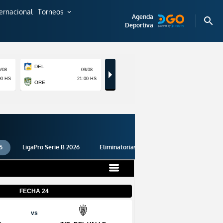
ternacional
Torneos
expand_more
Agenda
search
Deportiva
6
LigaPro Serie B 2026
Eliminatorias 2026