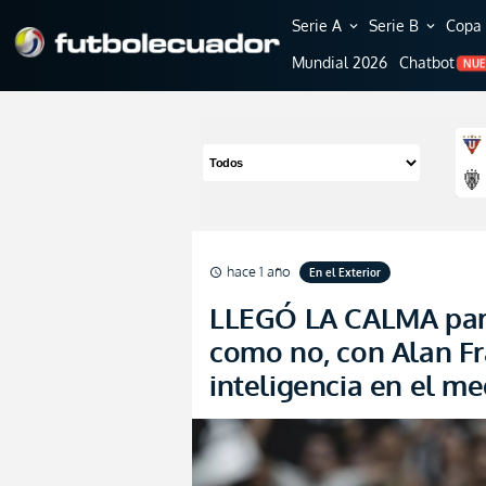
Serie A
Serie B
Copa 
expand_more
expand_more
Mundial 2026
Chatbot
NU
hace 1 año
En el Exterior
schedule
LLEGÓ LA CALMA para
como no, con Alan Fr
inteligencia en el 