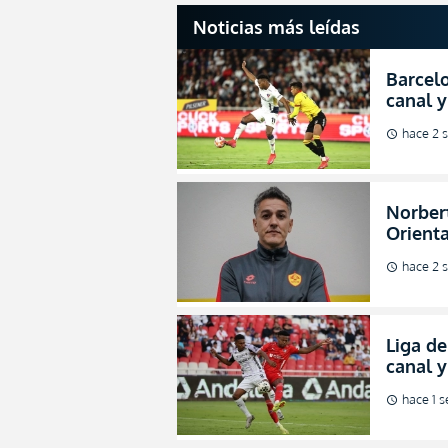
Noticias más leídas
Barcelo
canal y
de la L
hace 2 
schedule
Norbert
Orienta
direcci
hace 2 
schedule
Liga de
canal 
de fina
hace 1 
schedule