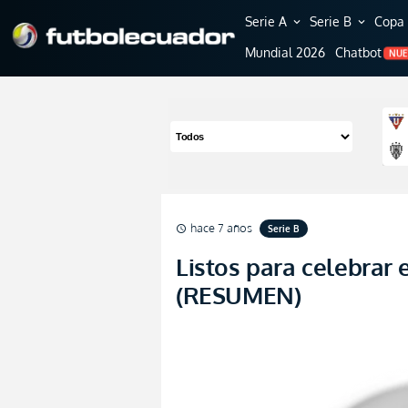
Serie A
Serie B
Copa 
expand_more
expand_more
Mundial 2026
Chatbot
NU
hace 7 años
Serie B
schedule
Listos para celebrar 
(RESUMEN)