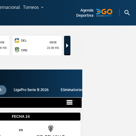
ternacional
Torneos
expand_more
Agenda
search
Deportiva
6
LigaPro Serie B 2026
Eliminatorias 2026