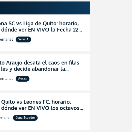
na SC vs Liga de Quito: horario,
 dónde ver EN VIVO la Fecha 22
igaPro 2026
semanas
Serie A
o Araujo desata el caos en filas
les y decide abandonar la
ón técnica de Aucas
semanas
Aucas
 Quito vs Leones FC: horario,
y dónde ver EN VIVO los octavos
l de la Copa Ecuador 2026
semana
Copa Ecuador