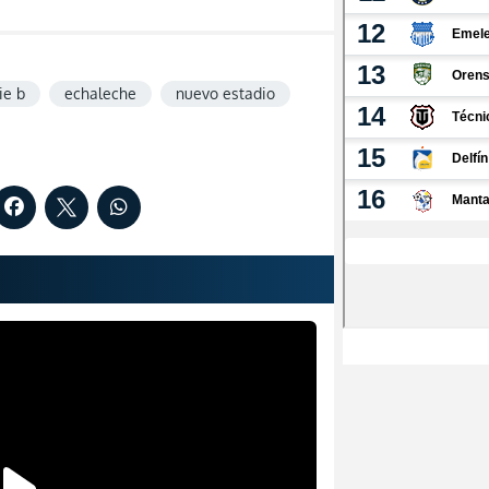
ie b
echaleche
nuevo estadio