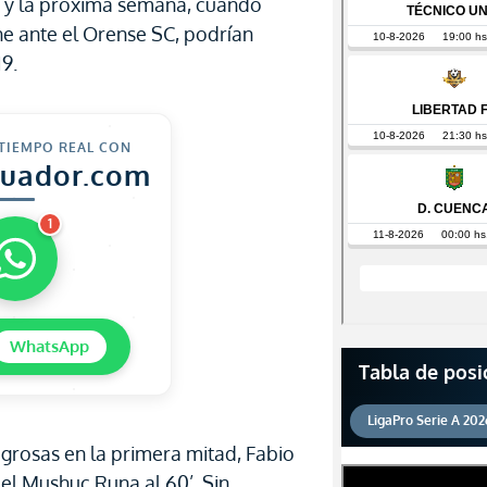
1 y la próxima semana, cuando
he ante el Orense SC, podrían
19.
 TIEMPO REAL CON
cuador.com
1
WhatsApp
Tabla de posi
LigaPro Serie A 202
grosas en la primera mitad, Fabio
el Mushuc Runa al 60’. Sin