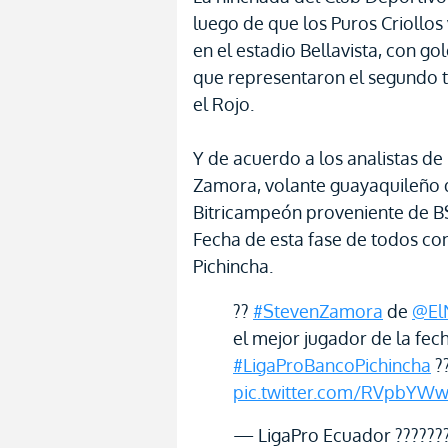
luego de que los Puros Criollos 
en el estadio Bellavista, con g
que representaron el segundo t
el Rojo.
Y de acuerdo a los analistas de
Zamora, volante guayaquileño d
Bitricampeón proveniente de BS
Fecha de esta fase de todos co
Pichincha.
??
#StevenZamora
de
@El
el mejor jugador de la fech
#LigaProBancoPichincha
??
pic.twitter.com/RVpbYW
— LigaPro Ecuador ??????