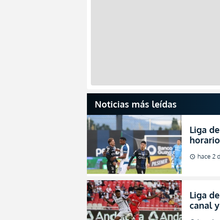
Noticias más leídas
Liga de
horario
partida
hace 2 d
schedule
2026
Liga de
canal 
de fina