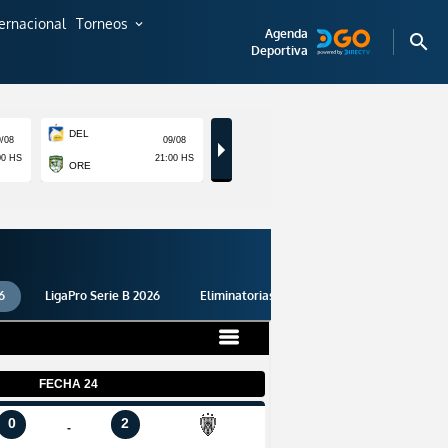
ternacional
Torneos
expand_more
Agenda
search
Deportiva
6
LigaPro Serie B 2026
Eliminatorias 2026