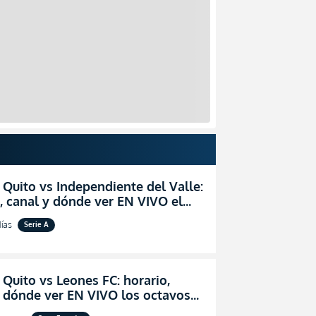
 Quito vs Independiente del Valle:
, canal y dónde ver EN VIVO el
zo por la fecha 24 de la LigaPro
ías
Serie A
 Quito vs Leones FC: horario,
y dónde ver EN VIVO los octavos
l de la Copa Ecuador 2026