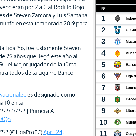
vencieran por 2 a 0 al Rodillo Rojo
oles de Steven Zamora y Luis Santana
riunfo en esta temporada 2019 para
 la LigaPro, fue justamente Steven
e 29 años que llegó este año al
C, el Mejor Jugador de la 10ma
ntra todos de la LigaPro Banco
Nacionalec
es designado como
a 10 en la
?????????? | Primera A.
w8Qn
???? (@LigaProEC)
April 24,