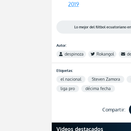
2019
Lo mejor del fútbol ecuatoriano 
Autor:
despinoza
Rokangol
d
Etiquetas:
el nacional
Steven Zamora
liga pro
décima fecha
Compartir:
Videos destacados