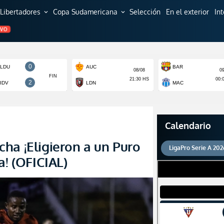
Libertadores
Copa Sudamericana
Selección
En el exterior
In
expand_more
expand_more
EVO
Calendario
ha ¡Eligieron a un Puro
LigaPro Serie A 202
a! (OFICIAL)