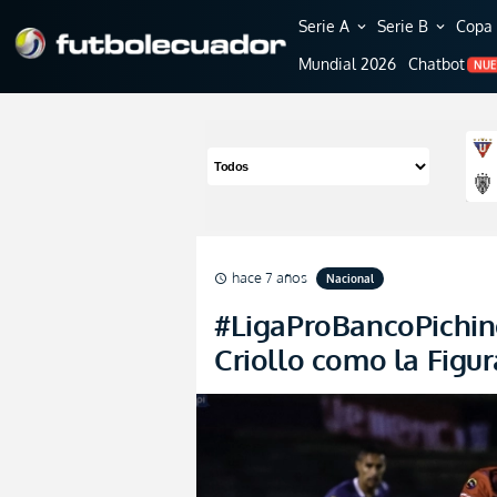
Serie A
Serie B
Copa 
expand_more
expand_more
Mundial 2026
Chatbot
NU
hace 7 años
Nacional
schedule
#LigaProBancoPichinc
Criollo como la Figur