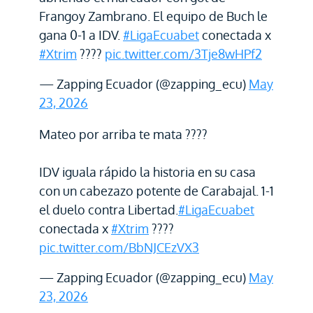
Frangoy Zambrano. El equipo de Buch le
gana 0-1 a IDV.
#LigaEcuabet
conectada x
#Xtrim
????
pic.twitter.com/3Tje8wHPf2
— Zapping Ecuador (@zapping_ecu)
May
23, 2026
Mateo por arriba te mata ????
IDV iguala rápido la historia en su casa
con un cabezazo potente de Carabajal. 1-1
el duelo contra Libertad.
#LigaEcuabet
conectada x
#Xtrim
????
pic.twitter.com/BbNJCEzVX3
— Zapping Ecuador (@zapping_ecu)
May
23, 2026