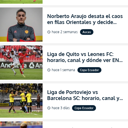
Norberto Araujo desata el caos
en filas Orientales y decide
abandonar la dirección técnica
hace 2 semanas
Aucas
schedule
de Aucas
Liga de Quito vs Leones FC:
horario, canal y dónde ver EN
VIVO los octavos de final de la
hace 1 semana
Copa Ecuador
schedule
Copa Ecuador 2026
Liga de Portoviejo vs
Barcelona SC: horario, canal y
dónde ver EN VIVO los octavos
hace 3 días
Copa Ecuador
schedule
de final de la Copa Ecuador
2026