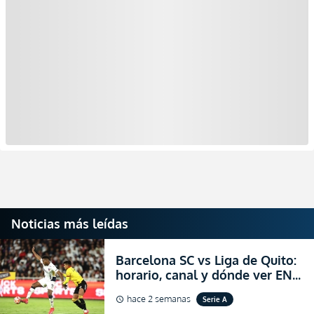
Noticias más leídas
Barcelona SC vs Liga de Quito:
horario, canal y dónde ver EN
VIVO la Fecha 22 de la LigaPro
hace 2 semanas
Serie A
schedule
2026