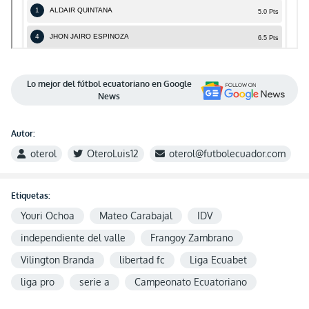
Lo mejor del fútbol ecuatoriano en Google
News
Autor:
oterol
OteroLuis12
oterol@futbolecuador.com
Etiquetas:
Youri Ochoa
Mateo Carabajal
IDV
independiente del valle
Frangoy Zambrano
Vilington Branda
libertad fc
Liga Ecuabet
liga pro
serie a
Campeonato Ecuatoriano