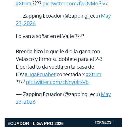
#Xtrim
????
pic.twitter.com/fwDvMoSiv7
— Zapping Ecuador (@zapping_ecu)
May
23, 2026
Lo van a soñar en el Valle ????
Brenda hizo lo que le dio la gana con
Velasco y firmó su doblete para el 2-3.
Libertad lo da vuelta en la casa de
IDV.
#LigaEcuabet
conectada x
#Xtrim
????
pic.twitter.com/cNnyulrsVb
— Zapping Ecuador (@zapping_ecu)
May
23, 2026