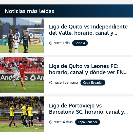
Noticias más leídas
Liga de Quito vs Independiente
del Valle: horario, canal y
dónde ver EN VIVO el
hace 1 día
Serie A
schedule
partidazo por la fecha 24 de la
LigaPro 2026
Liga de Quito vs Leones FC:
horario, canal y dónde ver EN
VIVO los octavos de final de la
hace 1 semana
Copa Ecuador
schedule
Copa Ecuador 2026
Liga de Portoviejo vs
Barcelona SC: horario, canal y
dónde ver EN VIVO los octavos
hace 4 días
Copa Ecuador
schedule
de final de la Copa Ecuador
2026