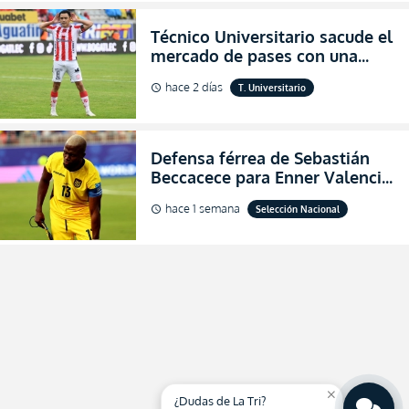
Técnico Universitario sacude el
mercado de pases con una
verdadera revolución para
hace 2 días
T. Universitario
schedule
asegurar la permanencia
(FOTO)
Defensa férrea de Sebastián
Beccacece para Enner Valencia
al indicar que era el hombre
hace 1 semana
Selección Nacional
schedule
indicado para Ecuador
close
¿Dudas de La Tri?