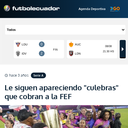
Agenda Deportiva
hace 3 años
Serie A
schedule
Le siguen apareciendo "culebras"
que cobran a la FEF