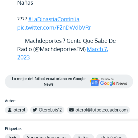
Ñañas
????
#LaDinastíaContinúa
pic.twitter.com/F2nDWdbVRr
— Machdeportes ? Gente Que Sabe De
Radio (@MachdeportesFM)
March 7,
2023
Lo mejor del fútbol ecuatoriano en Google
News
Autor:
oterol
OteroLuis12
oterol@futbolecuador.com
Etiquetas:
FEF
Superliga Femenina
ñañas
club ñañas