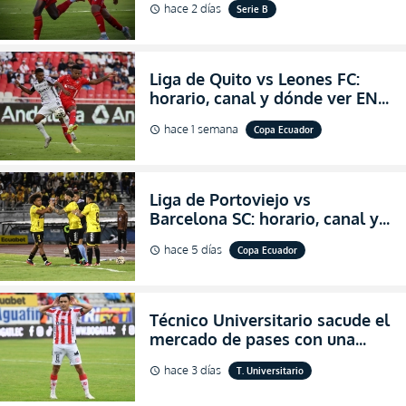
hace 2 días
Serie B
schedule
salvación
Liga de Quito vs Leones FC:
horario, canal y dónde ver EN
VIVO los octavos de final de la
hace 1 semana
Copa Ecuador
schedule
Copa Ecuador 2026
Liga de Portoviejo vs
Barcelona SC: horario, canal y
dónde ver EN VIVO los octavos
hace 5 días
Copa Ecuador
schedule
de final de la Copa Ecuador
2026
Técnico Universitario sacude el
mercado de pases con una
verdadera revolución para
hace 3 días
T. Universitario
schedule
asegurar la permanencia
(FOTO)