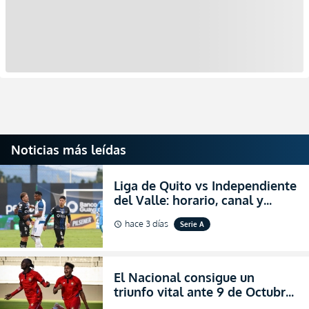
Noticias más leídas
Liga de Quito vs Independiente
del Valle: horario, canal y
dónde ver EN VIVO el
hace 3 días
Serie A
schedule
partidazo por la fecha 24 de la
LigaPro 2026
El Nacional consigue un
triunfo vital ante 9 de Octubre
para encender la fe en la