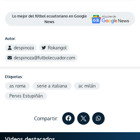
Lo mejor del fútbol ecuatoriano en Google
News
Autor:
despinoza
Rokangol
despinoza@futbolecuador.com
Etiquetas:
as roma
serie a italiana
ac milán
Pervis Estupiñán
Compartir:
Videos destacados