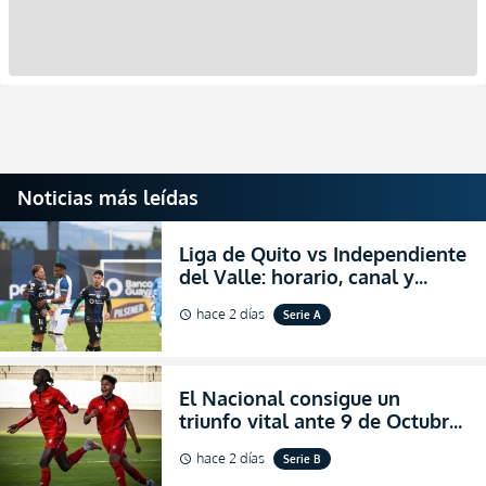
Noticias más leídas
Liga de Quito vs Independiente
del Valle: horario, canal y
dónde ver EN VIVO el
hace 2 días
Serie A
schedule
partidazo por la fecha 24 de la
LigaPro 2026
El Nacional consigue un
triunfo vital ante 9 de Octubre
para encender la fe en la
hace 2 días
Serie B
schedule
salvación