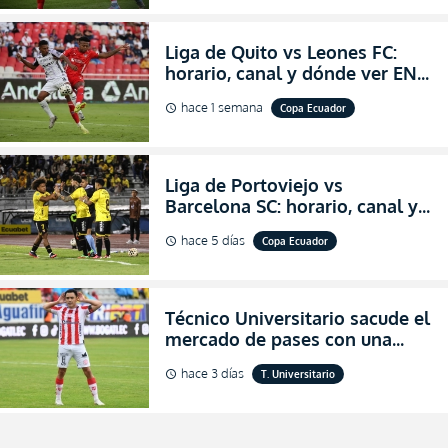
Liga de Quito vs Leones FC:
horario, canal y dónde ver EN
VIVO los octavos de final de la
hace 1 semana
Copa Ecuador
schedule
Copa Ecuador 2026
Liga de Portoviejo vs
Barcelona SC: horario, canal y
dónde ver EN VIVO los octavos
hace 5 días
Copa Ecuador
schedule
de final de la Copa Ecuador
2026
Técnico Universitario sacude el
mercado de pases con una
verdadera revolución para
hace 3 días
T. Universitario
schedule
asegurar la permanencia
(FOTO)